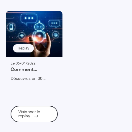
Replay
Le 06/04/2022
Comment
paramétrer un
Découvrez en 30
chatbot pour le
minutes comment
service-client ?
paramétrer un chatbot
pour votre service-client
et proposer une
expérience intuitive,
Visionner le
rapide et multicanale à
replay
vos clients.