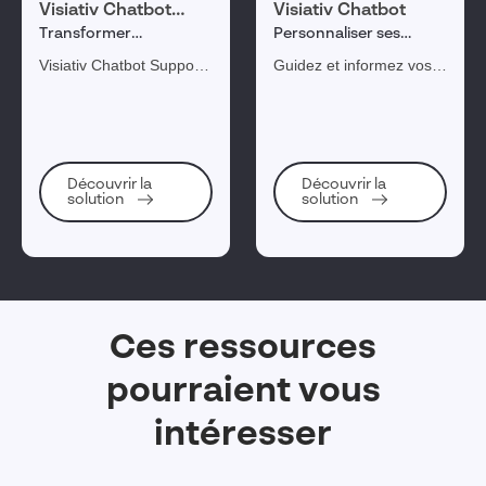
Visiativ Chatbot
Visiativ Chatbot
Support IT
Transformer
Personnaliser ses
l’expérience de son
conversation web avec
Visiativ Chatbot Support
Guidez et informez vos
service support
vos visiteurs
IT est la solution idéale
utilisateurs avec un
pour transformer
logiciel conversationnel
l’assistance informatique
doté d'une intelligence
en service d’excellence
artificielle capable de
disponible en24/7 tout en
répondre aux questions
Découvrir la
Découvrir la
solution
solution
diminuant vos coûts.
courantes.
Ces ressources
pourraient vous
intéresser