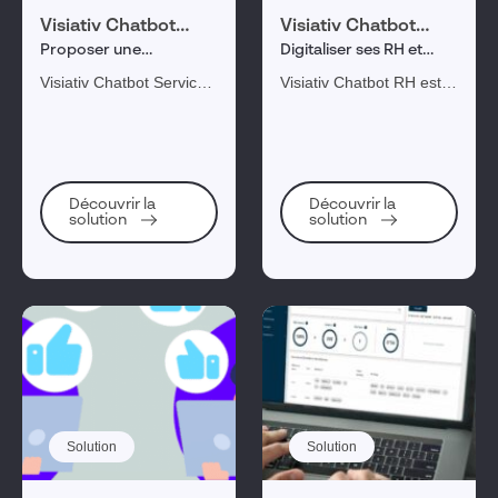
Visiativ Chatbot
Visiativ Chatbot
Service Clients
Ressources
Proposer une
Digitaliser ses RH et
Humaines
expérience digitale à
engagez ses
Visiativ Chatbot Service
Visiativ Chatbot RH est la
ses clients
collaborateurs
Clients pour
solution pour soulager
accompagner vos clients
les équipes RH des
tout au long de leur
tâches récurrentes et se
parcours afin de les
consacrer à la marque
engager, fidéliser et en
employeur.
Découvrir la
Découvrir la
solution
solution
faire vos meilleurs
ambassadeurs.
Solution
Solution