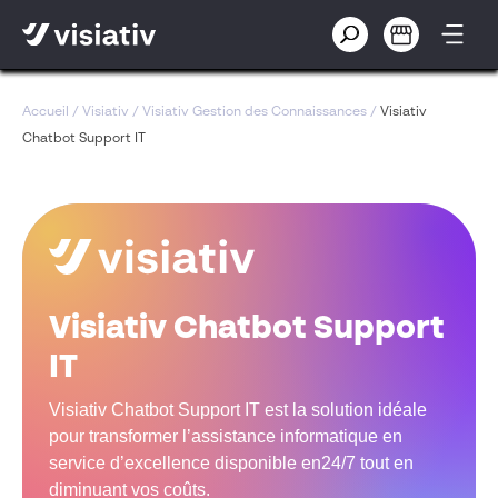
Accueil
/
Visiativ
/
Visiativ Gestion des Connaissances
/
Visiativ
Chatbot Support IT
Visiativ Chatbot Support
IT
Visiativ Chatbot Support IT est la solution idéale
pour transformer l’assistance informatique en
service d’excellence disponible en24/7 tout en
diminuant vos coûts.