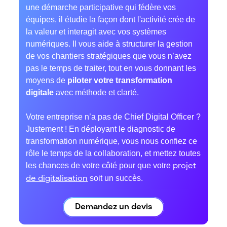
une démarche participative qui fédère vos
équipes, il étudie la façon dont l'activité crée de
la valeur et interagit avec vos systèmes
numériques. Il vous aide à structurer la gestion
de vos chantiers stratégiques que vous n’avez
pas le temps de traiter, tout en vous donnant les
moyens de
piloter votre transformation
digitale
avec méthode et clarté.
Votre entreprise n’a pas de Chief Digital Officer ?
Justement ! En déployant le diagnostic de
transformation numérique, vous nous confiez ce
rôle le temps de la collaboration, et mettez toutes
les chances de votre côté pour que votre
projet
soit un succès.
de digitalisation
Demandez un devis