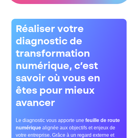
Réaliser votre
diagnostic de
transformation
numérique, c’est
savoir où vous en
êtes pour mieux
avancer
Le diagnostic vous apporte une
feuille de route
numérique
alignée aux objectifs et enjeux de
votre entreprise. Grâce à un regard externe et