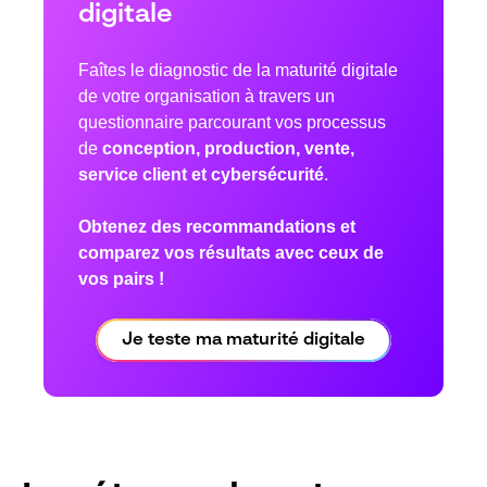
digitale
Faîtes le diagnostic de la maturité digitale
de votre organisation à travers un
questionnaire parcourant vos processus
de
conception, production, vente,
service client et cybersécurité
.
Obtenez des recommandations et
comparez vos résultats avec ceux de
vos pairs !
Je teste ma maturité digitale