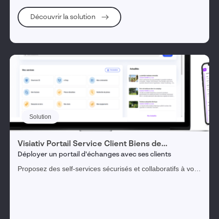
Découvrir la solution
Solution
Visiativ Portail Service Client Biens de
consommation
Déployer un portail d'échanges avec ses clients​
Proposez des self-services sécurisés et collaboratifs à vos
clients et revendeurs, et simplifiez la gestion des
procédures SAV.