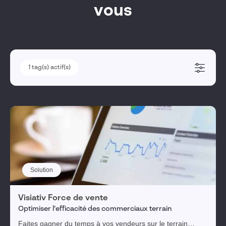
vous
1
1
tag(s) actif(s)
tag(s) actif(s)
Solutions métiers
Conception & simulation
Fabrication
Vente & marketing
Service client
Gestion du cycle de vie produit
Solution
Réglementation, risques & conformité
Engagement collaborateurs
Visiativ Force de vente
Optimiser l’efficacité des commerciaux terrain
Gestion des actifs immobiliers
Faites gagner du temps à vos vendeurs sur le terrain
Pilotage des transformations