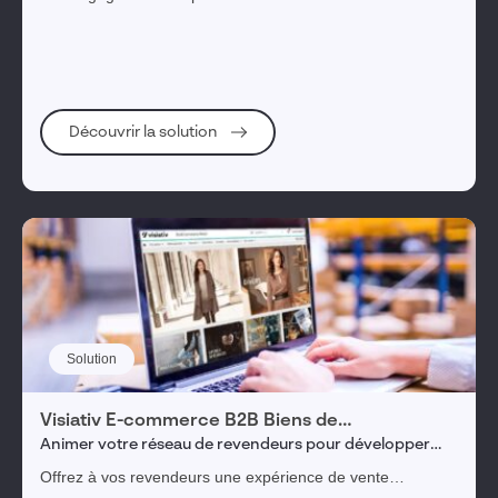
lorsqu'ils saisissent des commandes et font leur relevé de
Sécurité des données & SI/IT
linéaires.
Enseignement & recherche
Pilotage Industriel - ERP
Découvrir la solution
1
tag(s) sélectionné(s)
Valider ma sélection
Réinitialiser les filtres
Solution
Visiativ E-commerce B2B Biens de
consommation
Animer votre réseau de revendeurs pour développer
vos ventes
Offrez à vos revendeurs une expérience de vente