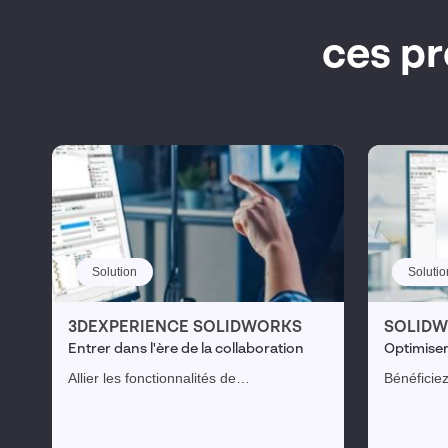
ces p
Solution
Solutio
3DEXPERIENCE SOLIDWORKS
SOLIDW
Entrer dans l'ère de la collaboration
Optimiser
solution i
Allier les fonctionnalités de
Bénéficie
SOLIDWORKS avec des outils avancés
et de fabr
de gestion de données et de gestion du
novatrice
cycle de vie des produits sur la
produits i