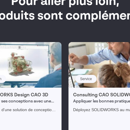
Pour aller plus loin,
roduits sont complémen
n
Service
ORKS Design CAO 3D
Consulting CAO SOLID
 ses conceptions avec une
Appliquer les bonnes pratiqu
ntuitive
SOLIDWORKS
z d'une solution de conception
Déployez SOLIDWORKS au m
ication intuitive, puissante et
de ses capacités pour l’adapte
 pour transformer vos idées en
besoins.
nnovants.