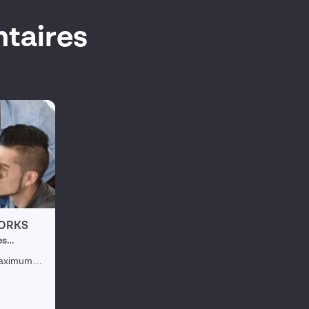
taires
WORKS
es
aximum
r à vos