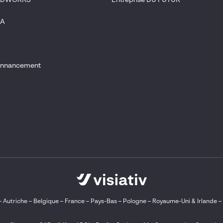
LIDWORKS
Entreprise DU FUTUR
IA
donnancement
–
Autriche
–
Belgique
–
France
–
Pays-Bas
–
Pologne
–
Royaume-Uni & Irlande
–