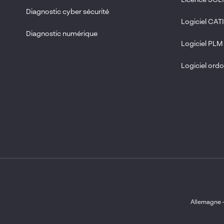
Licence SO
Diagnostic cyber sécurité
Visiativ Process Engine
Logiciel CAT
3DEXPERIENCE
Diagnostic numérique
Logiciel PLM
Business Process Management (BPM)
Logiciel or
Visiativ Transformer
Visiativ Cyber Pilot
Visiativ Catalogue de Pièces Détachées
Visiativ Service client
Visiativ Document
Réinitialiser les filtres
Allemagne