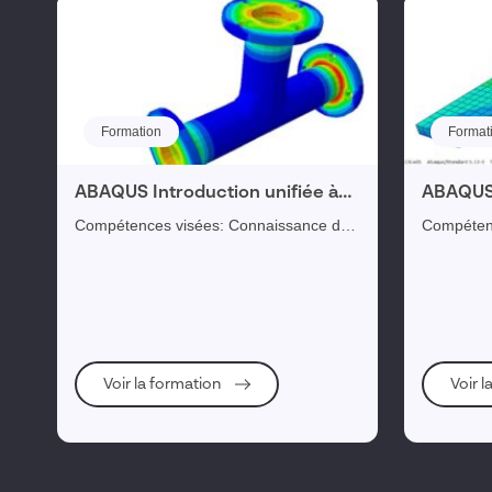
Solutions complémentaires
Visiativ Gestion Immobilière
IA
Formation
Format
Dassault Systèmes
ABAQUS Introduction unifiée à
Visiativ Merchandising
ABAQUS 
ABAQUS (ABQ-ABI)
le cont
Compétences visées: Connaissance des
Compétences vi
bases de la solution ABAQUS. (Cette
Visiativ Engagement Collaborateurs
avancée d
formation est la première du curriculum
mécaniques 
Abaqus.) Objectifs opérationnels:...
opérationn
Visiativ PLM
SOLIDWORKS pour la CAO
Visiativ Réglementation, risques & conformité
Voir la formation
Voir 
Visiativ
Visiativ Gestion des Connaissances