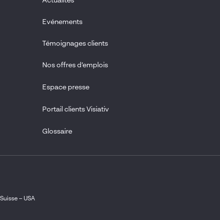
Actualités
Evénements
Témoignages clients
Nos offres d’emplois
Espace presse
Portail clients Visiativ
Glossaire
1
tag(s) sélectionné(s)
Valider ma sélection
Suisse
–
USA