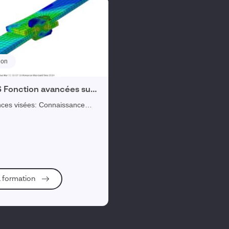
ion
Fonction avancées sur
act (ABQ-CONT)
sées: Connaissance
ans la gestion des contacts
dans ABAQUS. Objectifs
els: A l’issue de la formatio...
la formation