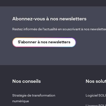
Ecrans CAO
Abonnez-vous à nos newsletters
Visiativ myCADservices Premium
SIMULIA
Restez informés de l’actualité en souscrivant à nos newslette
Formations
S'abonner à nos newsletters
Stations CAO
SOLIDWORKS pour la Simulation
Visiativ Force de vente
SOLIDWORKS PDM
Visiativ E-commerce B2B Biens de consommation
CATIA
Nos conseils
Nos solu
Visiativ PIM
DELMIA
Stratégie de transformation
Logiciel SO
Visiativ CPQ
numérique
Visiativ Vente et marketing