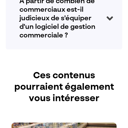
À partir de combien de
en temps réel dès lors que vous êtes connecté à
commerciaux est-il
internet.
judicieux de s'équiper
d'un logiciel de gestion
commerciale ?
Notre solution Visiativ Force de vente est conçue
pour être utilisée par de nombreux utilisateurs. Elle
est particulièrement efficace pour piloter l’activité et
faciliter le quotidien d’une flotte de commerciaux
Ces contenus
mobiles comprise entre 10 et 500 personnes.
pourraient également
vous intéresser