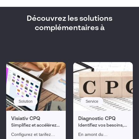
Découvrez les solutions
complémentaires à
Solution
Service
Visiativ CPQ
Diagnostic CPQ
Simplifiez et accélérez
Identifiez vos besoins,
vos processus de vente
structurez vos projets
Configurez et tarifez
En amont du
et de fabrication de vos
et choisissez la solution