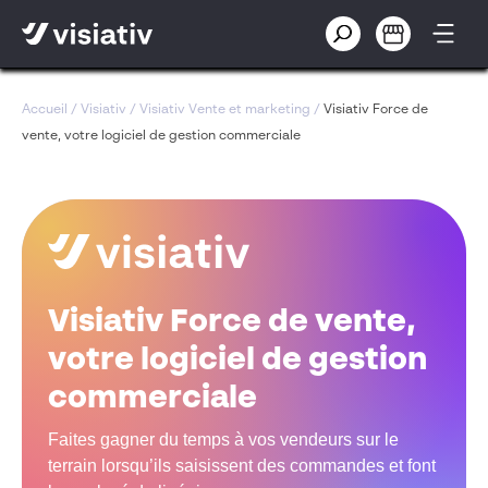
Accueil
/
Visiativ
/
Visiativ Vente et marketing
/
Visiativ Force de
vente, votre logiciel de gestion commerciale
Visiativ Force de vente,
votre logiciel de gestion
commerciale
Faites gagner du temps à vos vendeurs sur le
terrain lorsqu’ils saisissent des commandes et font