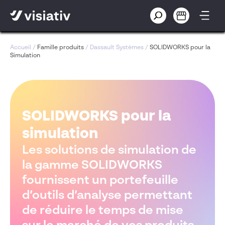
Accueil
/
Famille produits
/
Dassault Systèmes
/
SOLIDWORKS pour la
Simulation
SOLIDWORKS pour la
simulation
Les solutions de simulation de
la gamme SOLIDWORKS
fournissent un portefeuille
d’outils d’analyse permettant
de réduire le temps de mise