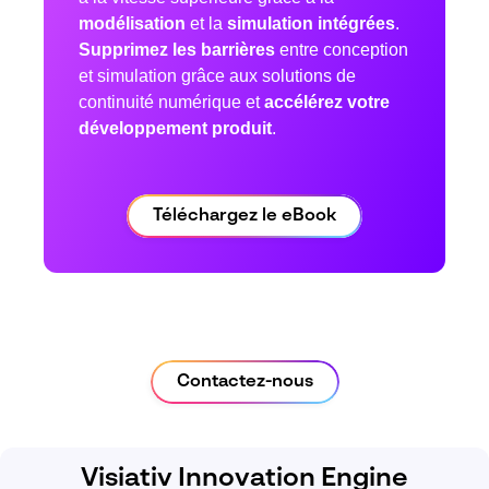
modélisation
et la
simulation intégrées
.
Supprimez les barrières
entre conception
et simulation grâce aux solutions de
continuité numérique et
accélérez votre
développement produit
.
Téléchargez le eBook
Contactez-nous
Visiativ Innovation Engine