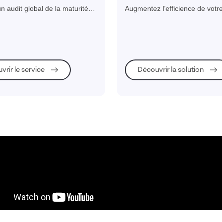
e
produits
n audit global de la maturité
Augmentez l’efficience de votr
et une feuille de route
industriel par une collaboration 
 pour une transformation
tout au long du cycle de déve
éussie.
produit.
vrir le service
Découvrir la solution