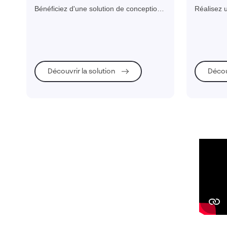
solution intuitive
entrepris
Bénéficiez d'une solution de conception
Réalisez u
et de fabrication intuitive, puissante et
numérique 
novatrice pour transformer vos idées en
priorisée
produits innovants.
digitale r
Découvrir la solution
Décou