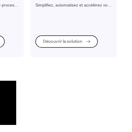
vos workflows métiers
e process
Simplifiez, automatisez et accélérez vos
facilitée
workflows métiers
loppement
Découvrir la solution