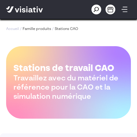
Accueil
/
Famille produits
/
Stations CAO
Stations de travail CAO
Travaillez avec du matériel de
référence pour la CAO et la
simulation numérique