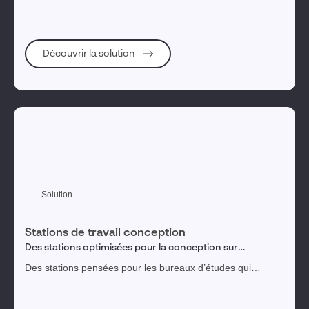
Engagement collaborateurs
d’itérations.
Gestion des actifs immobiliers
Découvrir la solution
1
tag(s) sélectionné(s)
Valider ma sélection
Réinitialiser les filtres
Solution
Stations de travail conception
Des stations optimisées pour la conception sur
SOLIDWORKS et CATIA
Des stations pensées pour les bureaux d’études qui
modélisent, modifient et documentent, sans compromis sur
la fluidité.