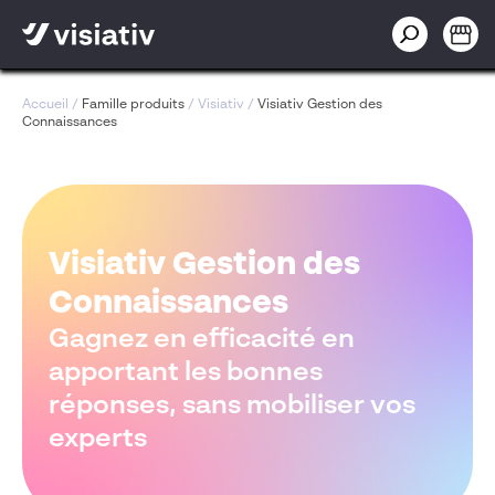
Accueil
/
Famille produits
/
Visiativ
/
Visiativ Gestion des
Connaissances
Visiativ Gestion des
Connaissances
Gagnez en efficacité en
apportant les bonnes
réponses, sans mobiliser vos
experts