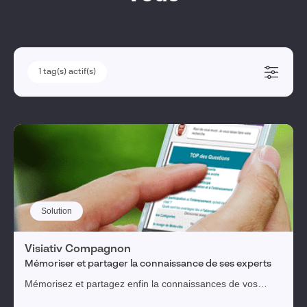
1
1
tag(s) actif(s)
tag(s) actif(s)
Solutions métiers
Pilotage des transformations
Sécurité des données & SI/IT
Enseignement & recherche
Pilotage Industriel - ERP
Conception & simulation
Solution
Fabrication
Vente & marketing
Visiativ Compagnon
Mémoriser et partager la connaissance de ses experts
Service client
Mémorisez et partagez enfin la connaissances de vos
Gestion du cycle de vie produit
experts et gagnez 50 jours de productivité par an.
Réglementation, risques & conformité