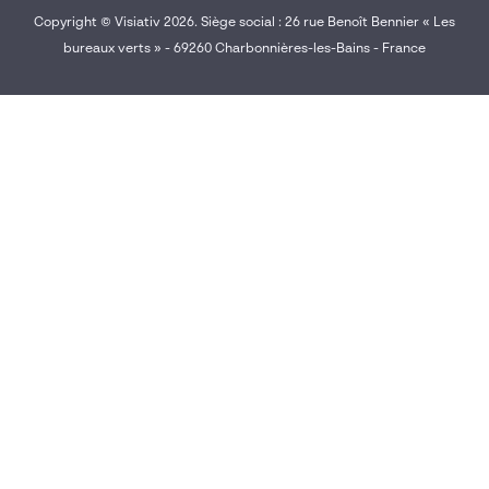
Copyright © Visiativ 2026. Siège social : 26 rue Benoît Bennier « Les
bureaux verts » - 69260 Charbonnières-les-Bains - France