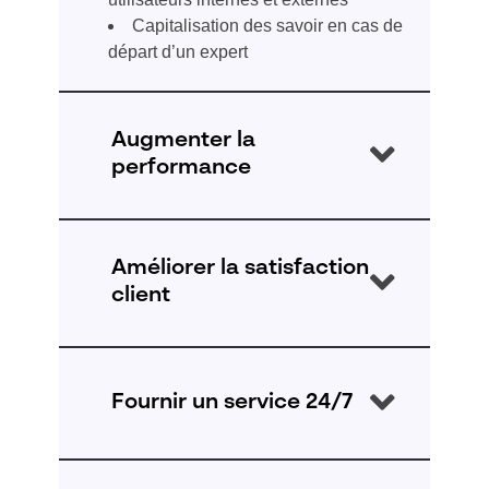
Capitalisation des savoir en cas de
départ d’un expert
Augmenter la
performance
Trouver instantanément la bonne
information depuis les outils de travail du
Améliorer la satisfaction
quotidien (CRM, ticketing, Intranet, …)
client
pour faire gagner 20% de temps de
recherche aux utilisateurs :
Mettre fin à l’attente d’une réponse aux
demandes récurrentes. Les
Réduction du temps de
Fournir un service 24/7
connaissances sont disponibles
recherche des collaborateurs
instantanément sur tous les canaux de
Diminution du nombre de
contacts et permettent une réduction de
sollicitations des experts
Assurer un service clients disponible 24