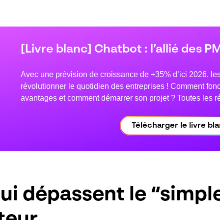
[Livre blanc] Chatbot : l’allié des PM
Avec une prévision de croissance de +35% d’ici 2026, les 
révolutionner le quotidien des entreprises ! Comment fonc
avantages et comment démarrer son projet ? Toutes les 
Télécharger le livre bl
qui dépassent le “simpl
teur