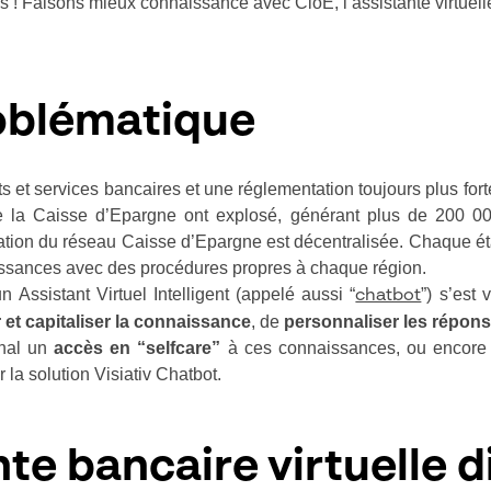
is ! Faisons mieux connaissance avec CloE, l’assistante virtuel
oblématique
s et services bancaires et une réglementation toujours plus fort
 la Caisse d’Epargne ont explosé, générant plus de 200 0
isation du réseau Caisse d’Epargne est décentralisée. Chaque 
issances avec des procédures propres à chaque région.
n Assistant Virtuel Intelligent (appelé aussi “
”) s’est 
chatbot
 et capitaliser la connaissance
, de
personnaliser les répon
final un
accès en “selfcare”
à ces connaissances, ou encor
 la solution Visiativ Chatbot.
ante bancaire virtuelle 