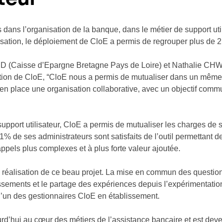
ans l’organisation de la banque, dans le métier de support utili
sation, le déploiement de CloE a permis de regrouper plus de 2
(Caisse d’Epargne Bretagne Pays de Loire) et Nathalie CHWA
ation de CloE, “CloE nous a permis de mutualiser dans un même
 place une organisation collaborative, avec un objectif commu
support utilisateur, CloE a permis de mutualiser les charges de s
% de ses administrateurs sont satisfaits de l’outil permettant d
 appels plus complexes et à plus forte valeur ajoutée.
a réalisation de ce beau projet. La mise en commun des questio
ssements et le partage des expériences depuis l’expérimentati
 l’un des gestionnaires CloE en établissement.
jourd’hui au cœur des métiers de l’assistance bancaire et est de