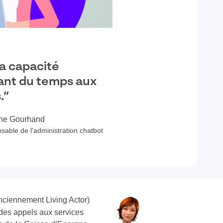
la capacité
rant du temps aux
.”
ine Gourhand
able de l'administration chatbot
nciennement Living Actor)
e des appels aux services