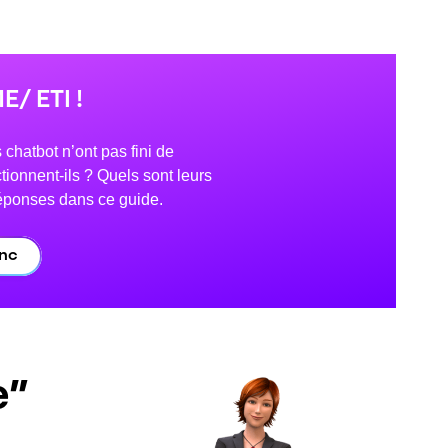
E/ ETI !
chatbot n’ont pas fini de
tionnent-ils ? Quels sont leurs
réponses dans ce guide.
anc
e”