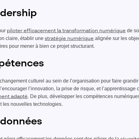
adership
pour
de so
piloter efficacement la transformation numérique
on claire, établir une
alignée sur les objec
stratégie numérique
res pour mener à bien ce projet structurant.
mpétences
changement culturel au sein de l’organisation pour faire grandi
d’encourager l’innovation, la prise de risque, et l’apprentissage
. De plus, développer les compétences numérique
ent adapté
nt les nouvelles technologies.
t données
t gérer efficacement les données sont des piliers de la