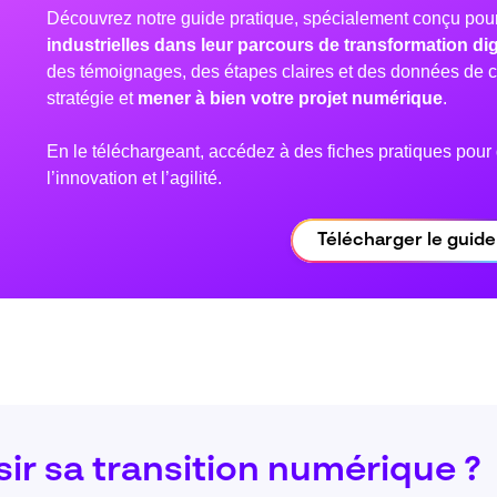
Découvrez notre guide pratique, spécialement conçu pou
industrielles dans leur parcours de transformation dig
des témoignages, des étapes claires et des données de c
stratégie et
mener à bien votre projet numérique
.
En le téléchargeant, accédez à des fiches pratiques pour
l’innovation et l’agilité.
Télécharger le guide
r sa transition numérique ?