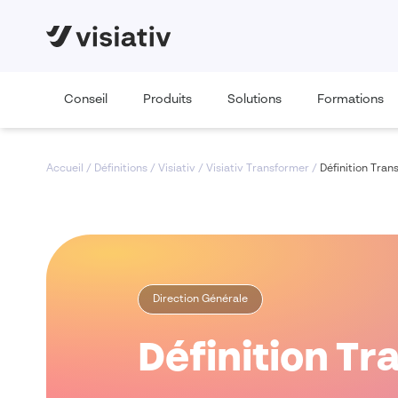
Conseil
Produits
Solutions
Formations
Accueil
/
Définitions
/
Visiativ
/
Visiativ Transformer
/
Définition Tran
Direction Générale
Définition Tr