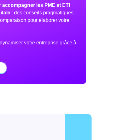
r
accompagner les PME et ETI
itale
: des conseils pragmatiques,
omparaison pour élaborer votre
 dynamiser votre entreprise grâce à