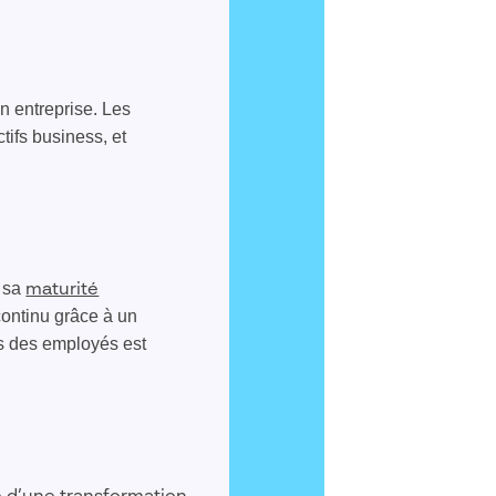
n entreprise. Les
tifs business, et
r sa
maturité
 continu grâce à un
s des employés est