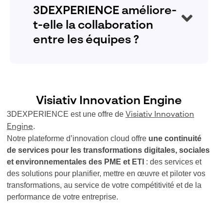
avantages de la plateforme
3D
EXPERIENCE pour
3DEXPERIENCE améliore-
un industriel : Dés votre achat, un
prendra
CSM
t-elle la collaboration
contact avec vous pour vous aider dans l’activation
de vos licences, nous proposons aussi un
entre les équipes ?
catalogue complet de formations certifiées
ainsi que plusieurs
pour le
packs de services
La 3DEXPERIENCE connecte tous les acteurs du
déploiement, la méthodologie ou la reprise de vos
développement produit sur une plateforme unique,
données… tous nos services visent à approfondir et
facilitant la communication, le partage de données
accélérer votre maîtrise de la solution pour favoriser
Visiativ Innovation Engine
et la gestion de projets à travers des outils intégrés
une collaboration efficace.
3DEXPERIENCE est une offre de
Visiativ Innovation
de modélisation, de simulation, de suivi de
.
Engine
production et de gestion des processus.
Notre plateforme d’innovation cloud offre
une continuité
de services pour les transformations digitales, sociales
et environnementales des PME et ETI
: ​des services et
des solutions pour planifier, mettre en œuvre et piloter vos
transformations, au service de votre compétitivité et de la
performance de votre entreprise.