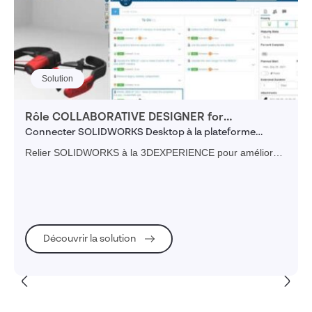
Solution
Rôle COLLABORATIVE DESIGNER for
SOLIDWORKS (UES)
Connecter SOLIDWORKS Desktop à la plateforme
3DEXPERIENCE
Relier SOLIDWORKS à la 3DEXPERIENCE pour améliorer
l'efficacité du processus de conception et renforcer la
collaboration.
Découvrir la solution