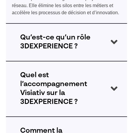
réseau. Elle élimine les silos entre les métiers et
accélère les processus de décision et d’innovation.
Qu’est-ce qu’un rôle
3DEXPERIENCE ?
Dans la plateforme 3DEXPERIENCE de Dassault
Systèmes, un “rôle” désigne un ensemble
Quel est
d’applications et de fonctionnalités regroupées pour
l’accompagnement
répondre aux besoins spécifiques des utilisateurs
Visiativ sur la
selon leur spécificités métier ou sectorielles.
Les rôles facilitent l’accès aux outils nécessaires
3DEXPERIENCE ?
pour accomplir des tâches précises, optimisant
ainsi le processus de travail et la collaboration au
Visiativ s’engage à fournir un accompagnement
sein de l’écosystème de l’entreprise.
complet et personnalisé pour maximiser les
Comment la