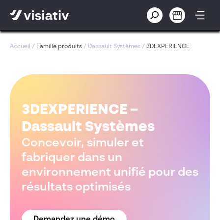
Accueil
/
Famille produits
/
Dassault Systèmes
/
3DEXPERIENCE
3DEXPERIENCE –
Dassault Systèmes
Concevoir, simuler et
fabriquer dans un
environnement unifié pour des
résultats optimisés
Demandez une démo