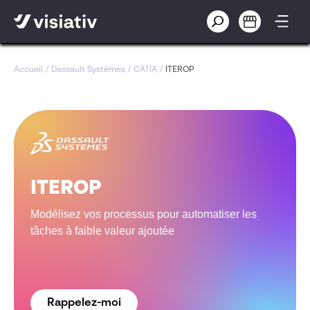
Accueil
/
Dassault Systèmes
/
CATIA
/
ITEROP
ITEROP
Modélisez vos processus pour automatiser les
tâches à faible valeur ajoutée
Rappelez-moi