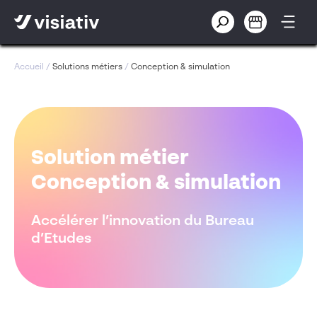
Accueil
/
Solutions métiers
/
Conception & simulation
Solution métier
Conception & simulation
Accélérer l’innovation du Bureau
d’Etudes