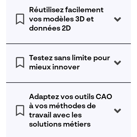
Réutilisez facilement
vos modèles 3D et
données 2D
Définissez des standards pour réduire les temps de
conception des projets futurs.
Testez sans limite pour
mieux innover
Evaluez les performances, la fiabilité et la sécurité
de vos produits et machines dans des délais très
Adaptez vos outils CAO
courts, en parallèle du processus de conception.
à vos méthodes de
Puis visualisez simplement les résultats afin de
travail avec les
prendre les bonnes décisions et promouvoir votre
expertise.
solutions métiers