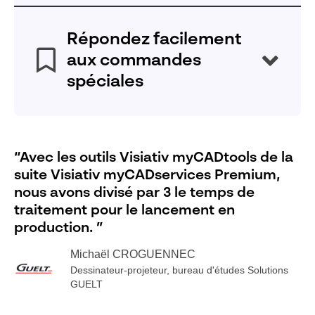
Gagnez du temps dans les étapes de vos projets en
respectant les règles métiers, en réduisant les
Répondez facilement
pertes matières et en facilitant la mise en
aux commandes
production.
spéciales
Un configurateur 3D génère des variantes de vos
produits en automatisant les règles de conception et
“Avec les outils Visiativ myCADtools de la
la création des mises en plan de fabrication et
suite Visiativ myCADservices Premium,
documents de vente.
nous avons divisé par 3 le temps de
traitement pour le lancement en
production. ”
Michaël CROGUENNEC
Dessinateur-projeteur, bureau d'études Solutions
GUELT