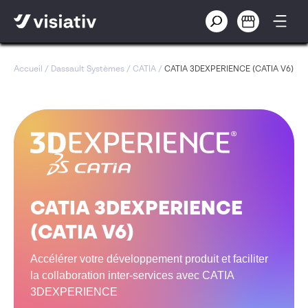
Accueil
/
Dassault Systèmes
/
CATIA
/
CATIA 3DEXPERIENCE (CATIA V6)
CATIA 3DEXPERIENCE
(CATIA V6)
Accélérer votre développement produit et faciliter
la collaboration inter-services avec CATIA
3DEXPERIENCE