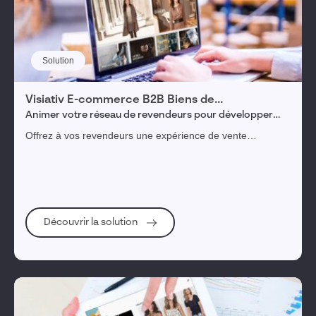
Solution
Visiativ E-commerce B2B Biens de
consommation
Animer votre réseau de revendeurs pour développer
vos ventes
Offrez à vos revendeurs une expérience de vente
omnicanale et personnalisée (24/7) afin de maximiser leurs
ventes.
Découvrir la solution