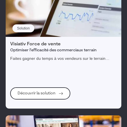
Sécurité des données & SI/IT
Enseignement & recherche
Pilotage Industriel - ERP
Conception & simulation
Solution
Fabrication
Vente & marketing
Visiativ Force de vente
Optimiser l’efficacité des commerciaux terrain
Service client
Faites gagner du temps à vos vendeurs sur le terrain
Gestion du cycle de vie produit
lorsqu'ils saisissent des commandes et font leur relevé de
Réglementation, risques & conformité
linéaires.
Engagement collaborateurs
Gestion des actifs immobiliers
Découvrir la solution
1
tag(s) sélectionné(s)
Valider ma sélection
Réinitialiser les filtres