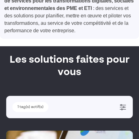
de services pour les transformations digitales, sociales
quel que soit le canal, avec tout son historique de la
et environnementales des PME et ETI
: ​des services et
relation à l’entreprise.
des solutions pour planifier, mettre en œuvre et piloter vos
transformations, au service de votre compétitivité et de la
performance de votre entreprise.
Les solutions faites pour
vous
1
1
tag(s) actif(s)
tag(s) actif(s)
Solutions métiers
Pilotage des transformations