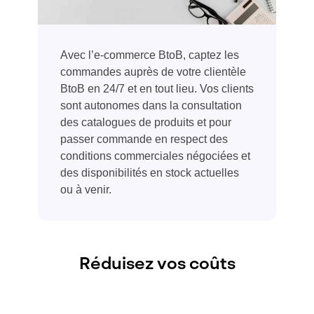
Avec l’e-commerce
BtoB
, captez
l
es
commandes auprès de votre clientèle
BtoB
en 24/7
et
en tout lieu
. Vo
s clie
nts
sont autonomes
dans la consultation
de
s catalogues de produits et pour
passer commande
en respect des
conditions commerciales négociées
et
des disponibilités en stock
actuelles
ou à venir.
Réduisez vos coûts