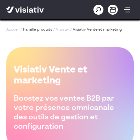
Accueil
/
Famille produits
/
Visiativ
/
Visiativ Vente et marketing
Visiativ Vente et
marketing
Boostez vos ventes B2B par
votre présence omnicanale
des outils de gestion et
configuration