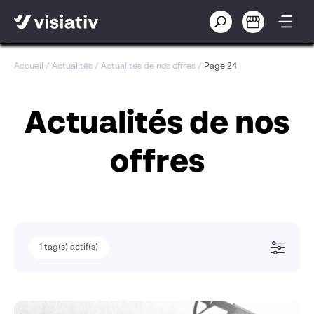
Accueil
/
Actualités
/
Actualités de nos offres
/
Page 24
Actualités de nos
offres
1
1
tag(s) actif(s)
tag(s) actif(s)
Solutions métiers
Pilotage des transformations