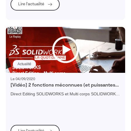
Lire l’actualité
Actualité
Le 04/09/2020
[Vidéo] 2 fonctions méconnues (et puissantes)
de SOLIDWORKS : Direct Editing/édition directe
Direct Editing SOLIDWORKS et Multi corps SOLIDWORKS
et Multi corps
sont deux fonctionnalités méconnues mais très puissantes.
Dans cette vidéo, Romain Faucher, Technical Sales
Director chez Dassault Systèmes, vous présente ces 2
fonctions SOLIDWORKS qui permettent incontestablement
d'accroître votre productivité.