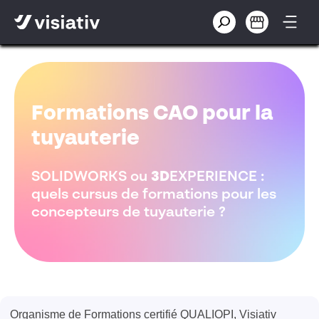
Formations CAO pour la
tuyauterie
SOLIDWORKS ou
3D
EXPERIENCE :
quels cursus de formations pour les
concepteurs de tuyauterie ?
Organisme de Formations certifié QUALIOPI, Visiativ