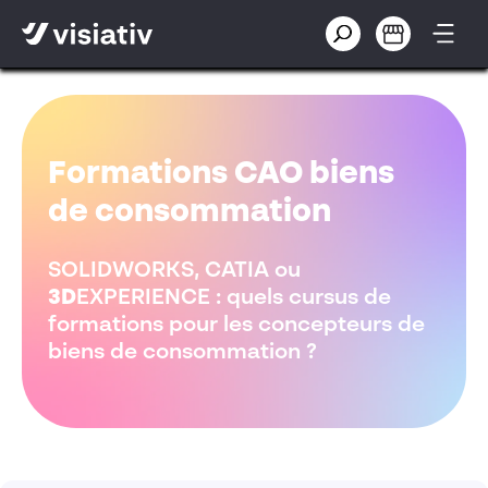
Formations CAO biens
de consommation
SOLIDWORKS, CATIA ou
3D
EXPERIENCE : quels cursus de
formations pour les concepteurs de
biens de consommation ?