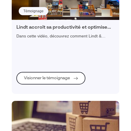
Témoignage
Lindt accroît sa productivité et optimise
son merchandising avec Visiativ
Dans cette vidéo, découvrez comment Lindt &
Merchandising
Sprüngli, groupe suisse spécialisé dans le chocolat
premium a uniformisé ses consignes merchandising,
amélioré la productivité des équipes en boutique et
optimisé sa communication entre le siège et le
terrain avec la plateforme Visiativ Store Intelligence
Planning
Visionner le témoignage