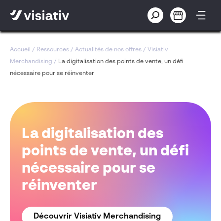
Accueil
/
Ressources
/
Actualités de nos offres
/
Visiativ
Merchandising
/
La digitalisation des points de vente, un défi
nécessaire pour se réinventer
La digitalisation des
points de vente, un défi
nécessaire pour se
réinventer
Découvrir Visiativ Merchandising