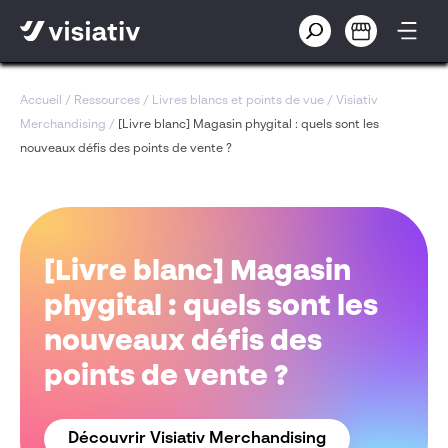
Accueil
/
Ressources
/
Livres blancs et points de vue
/
Visiativ
Merchandising
/
[Livre blanc] Magasin phygital : quels sont les
nouveaux défis des points de vente ?
[Livre blanc] Magasin
phygital : quels sont les
nouveaux défis des
points de vente ?
Découvrir Visiativ Merchandising