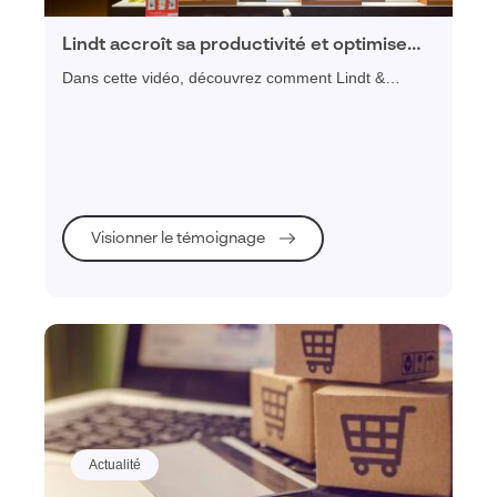
Lindt accroît sa productivité et optimise
son merchandising avec Visiativ
Dans cette vidéo, découvrez comment Lindt &
Merchandising
Sprüngli, groupe suisse spécialisé dans le chocolat
premium a uniformisé ses consignes merchandising,
amélioré la productivité des équipes en boutique et
optimisé sa communication entre le siège et le
terrain avec la plateforme Visiativ Store Intelligence
Planning
Visionner le témoignage
Actualité