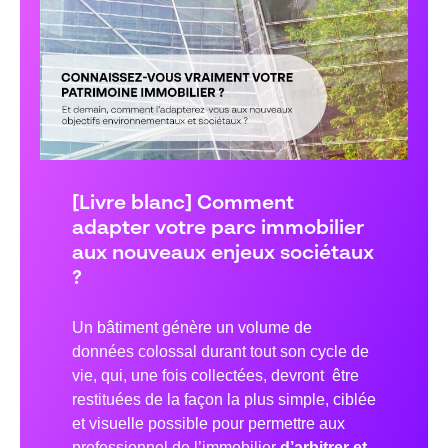
[Livre blanc] Comment
adapter votre parc immobilier
aux nouveaux enjeux sociétaux
?
Un bâtiment génère un volume de
données colossal durant tout son cycle de
vie, qui, une fois collectées, devront être
restituées de la façon la plus simple, ciblée
et visuelle possible pour permettre aux
professionnel de l’immobilier
d’arbitrer et