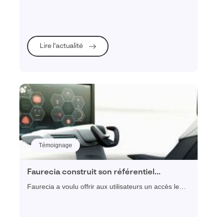
et sociétaux
données pour mieux le comprendre, pouvoir arbitrer
et agir en fonction d'une stratégie déterminée et être
en mesure de piloter et mesurer.
Lire l’actualité
Témoignage
Faurecia construit son référentiel
immobilier avec Visiativ Gestion
Faurecia a voulu offrir aux utilisateurs un accès le
Immobilière pour nourrir sa stratégie
plus naturel possible à la donnée de manière à leur
industrielle
permettre de visualiser le site dans son
environnement et offrir ainsi de nouvelles possibilités