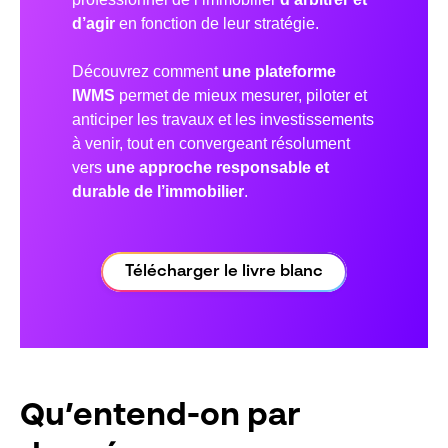
d’agir
en fonction de leur stratégie.
Découvrez comment
une plateforme
IWMS
permet de mieux mesurer, piloter et
anticiper les travaux et les investissements
à venir, tout en convergeant résolument
vers
une approche responsable et
durable de l’immobilier
.
Télécharger le livre blanc
Qu’entend-on par