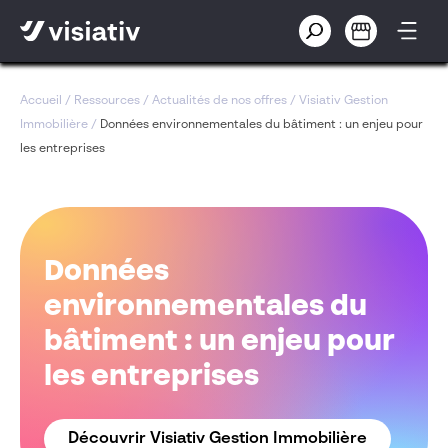
Accueil
/
Ressources
/
Actualités de nos offres
/
Visiativ Gestion
Immobilière
/
Données environnementales du bâtiment : un enjeu pour
les entreprises
Données
environnementales du
bâtiment : un enjeu pour
les entreprises
Découvrir Visiativ Gestion Immobilière