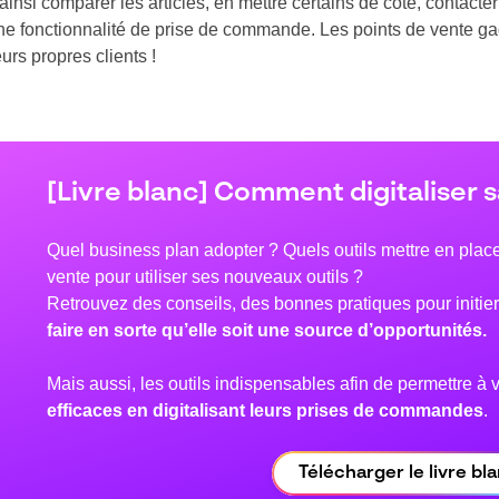
 ainsi comparer les articles, en mettre certains de côté, contac
ne fonctionnalité de prise de commande. Les points de vente ga
eurs propres clients !
[Livre blanc] Comment digitaliser s
Quel business plan adopter ? Quels outils mettre en pla
vente pour utiliser ses nouveaux outils ?
Retrouvez des conseils, des bonnes pratiques pour initier 
faire en sorte qu’elle soit une source d’opportunités.
Mais aussi, les outils indispensables afin de permettre à 
efficaces en digitalisant leurs prises de commandes
.
Télécharger le livre bl