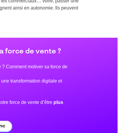
ter les commerciaux… voire, passer une
gnent ainsi en autonomie. Ils peuvent
a force de vente ?
ce ? Comment motiver sa force de
une transformation digitale et
votre force de vente d’être
plus
anc