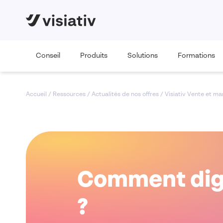
Conseil
Produits
Solutions
Formations
Accueil
/
Ressources
/
Actualités de nos offres
/
Visiativ Vente et ma
Comment digit
?