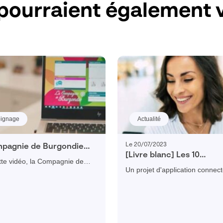
pourraient également v
ignage
Actualité
Le 20/07/2023
pagnie de Burgondie
[Livre blanc] Les 10
se ses processus de
te vidéo, la Compagnie de
fonctionnalités indispen
 avec Visiativ Force de
Un projet d'application connec
e explique l'importance
d’une application pour
des commerciaux itinérants ?
tiser les processus de ventes
commercial itinérant
Télécharger gratuitement notr
liorer la productivité avec le
et découvrez les 10 fonctionnal
ativ Force de vente et l'ERP
indispensables !