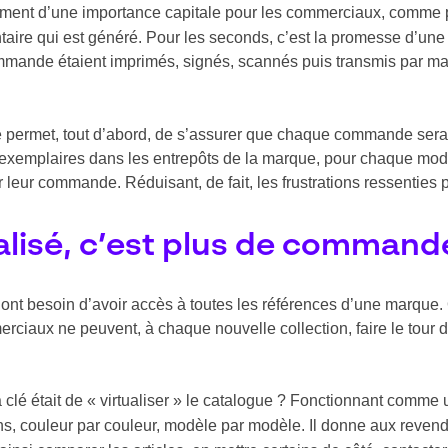
ent d’une importance capitale pour les commerciaux, comme pour
entaire qui est généré. Pour les seconds, c’est la promesse d’un
mande étaient imprimés, signés, scannés puis transmis par mail e
de permet, tout d’abord, de s’assurer que chaque commande ser
’exemplaires dans les entrepôts de la marque, pour chaque mod
ir leur commande. Réduisant, de fait, les frustrations ressenties
alisé, c’est plus de command
t besoin d’avoir accès à toutes les références d’une marque. O
ciaux ne peuvent, à chaque nouvelle collection, faire le tour d
i la clé était de « virtualiser » le catalogue ? Fonctionnant comme
ns, couleur par couleur, modèle par modèle. Il donne aux reven