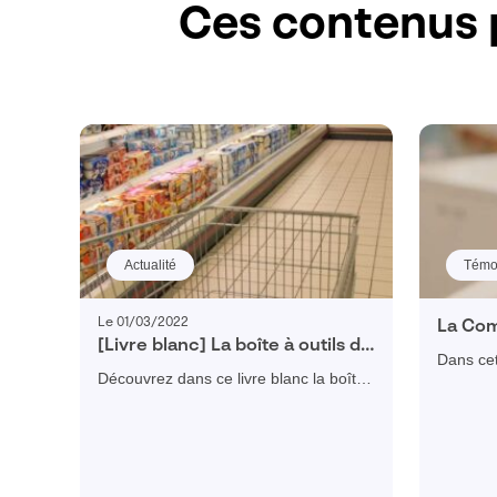
Ces contenus 
Actualité
Témo
Le 01/03/2022
La Com
[Livre blanc] La boîte à outils du
optimi
Dans cet
retailer de 2030
ventes
Découvrez dans ce livre blanc la boîte
Burgondi
vente
à outils du retailer de 2030 : tous les
d'automa
outils dont vos commerciaux ont besoin
pour amé
pour développer, gérer et optimiser
CRM Visi
leurs ventes.
Logvin.