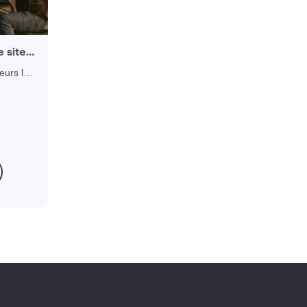
 site
v
eurs le
acilitant
n France