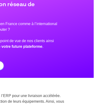
son réseau de
 en France comme à l’international
uter ?
oint de vue de nos clients ainsi
e votre future plateforme
.
s l’ERP pour une livraison accélérée.
ction de leurs équipements. Ainsi, vous