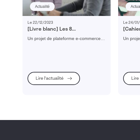
Actualité
Actua
Le 22/12/2023
Le 24/01
[Livre blanc] Les 8
[Cahier
fonctionnalités indispensables
idéal 
Un projet de plateforme e-commerce
Un proj
d’une plateforme e-commerce
projet
pour vos revendeurs ? Télécharger
pour vo
BtoB
comme
gratuitement notre guide et découvrez
gratuite
les 8 fonctionnalités indispensables !
les 8 fo
Lire l’actualité
Lire