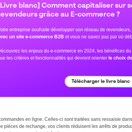
[Livre blanc] Comment capitaliser sur 
revendeurs grâce au E-commerce ?
otre entreprise souhaite développer son réseau de revendeurs,
vec un site e-commerce B2B
et vous ne savez pas par où déb
écouvrez les enjeux du e-commerce en 2024, les bénéfices du p
ue les critères et fonctionnalités qui devront orienter
le choix d
Télécharger le livre blanc
rs commandes en ligne. Celles-ci sont traitées sans ressaisie dan
 pièces de rechange, vos clients réduisent les arrêts de produ