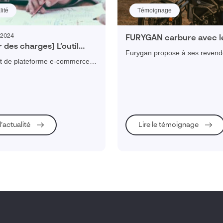
lité
Témoignage
/2024
FURYGAN carbure avec le
 des charges] L’outil
e-commerce BtoB Visiati
Furygan propose à ses revend
pour démarrer votre
et de plateforme e-commerce
site e-commerce BtoB Visiativ, f
 de plateforme E-
s revendeurs ? Télécharger
la prise de commande par les
rce BtoB
ment notre guide et découvrez
commerciaux en temps réel, e
nctionnalités indispensables !
comme à l'international.
 l’actualité
Lire le témoignage