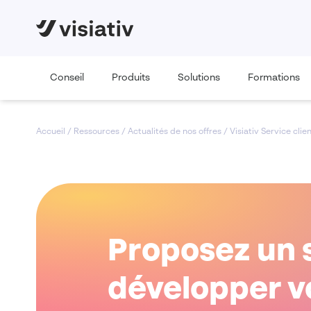
Conseil
Produits
Solutions
Formations
Accueil
/
Ressources
/
Actualités de nos offres
/
Visiativ Service clie
Proposez un 
développer v