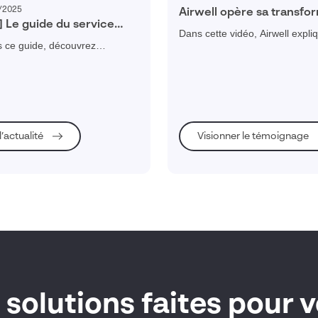
/2025
Airwell opère sa transfo
] Le guide du service
digitale grâce à Visiativ 
Dans cette vidéo, Airwell expli
 B2B performant
Client
s ce guide, découvrez
comment ils ont entrepris leur 
faire de votre SAV un centre
transformation digitale, grâce 
t en adoptant une plateforme
l'activation de plusieurs leviers
e client.
mise en place d'une plateform
service client, l'intégration d'u
solution PIM/DAM, ou encore
 l’actualité
Visionner le témoignage
l'accompagnement sur la parti
cybersécurité.
 solutions faites pour 