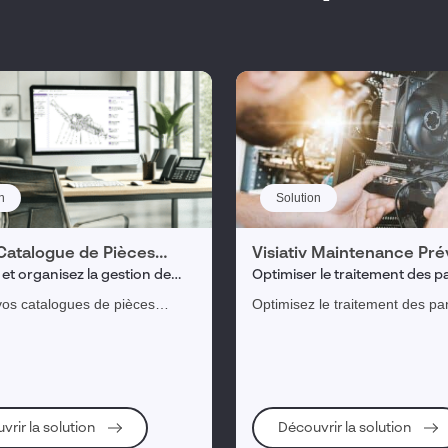
n
Solution
 Catalogue de Pièces
Visiativ Maintenance Pré
ées
Conditionnelle
 et organisez la gestion de
Optimiser le traitement des 
ogues de pièces détachées et
ses équipements et augmente
os catalogues de pièces
Optimisez le traitement des p
 documentation technique
de pièces détachées
 en un clic depuis
vos équipements grâce à la
KS et partagez votre
maintenance préventive condit
tion technique.
vrir la solution
Découvrir la solution