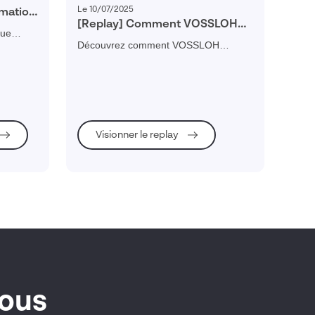
Le 10/07/2025
rmation
[Replay] Comment VOSSLOH
Service
que
digitalise son service client au
Découvrez comment VOSSLOH
projet de
profit de la mobilité verte ?
optimise son service client et sa
à
maintenance ferroviaire grâce à un
 dont la
portail digital et interactif.
e de
ne
Visionner le replay
e
vous