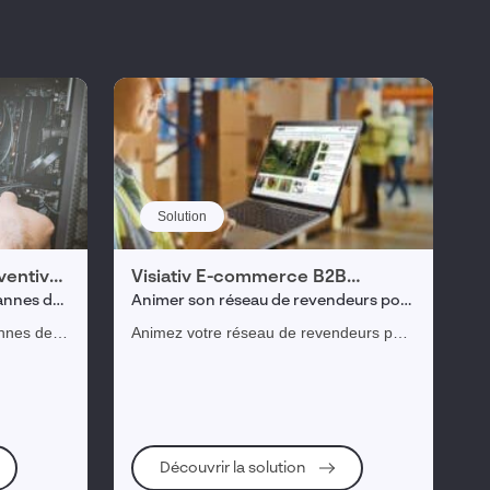
Solution
ventive
Visiativ E-commerce B2B
Industrie
pannes de
Animer son réseau de revendeurs pour
r la vente
développer de nouveaux marchés
annes de
Animez votre réseau de revendeurs pour
développer de nouveaux marchés et
ionnelle
maximiser vos ventes B2B dans
l'industrie.
Découvrir la solution