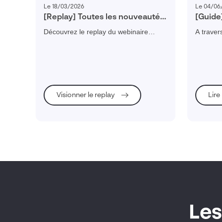
Le 18/03/2026
Le 04/06
[Replay] Toutes les nouveautés
[Guide
Visiativ Service Client 2026
client
Découvrez le replay du webinaire
A traver
Visiativ Service Client 2026 et explorez
comment 
toutes les nouveautés pour optimiser
de profi
votre relation client B2B.
de servic
Visionner le replay
Lire
Les