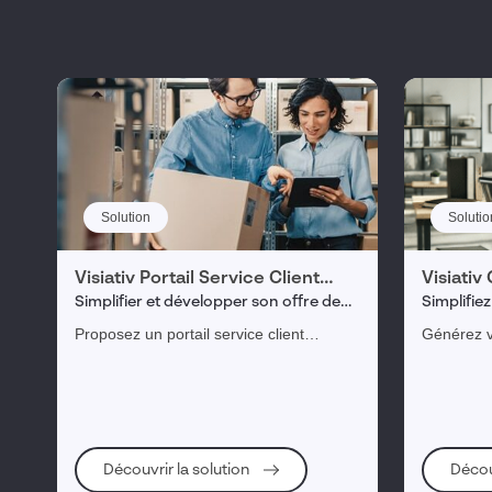
Solution
Solutio
Visiativ Portail Service Client
Visiativ
Industrie
Détach
Simplifier et développer son offre de
Simplifiez
service clients en 24/7
vos catal
Proposez un portail service client
Générez v
de votre
collaboratif et enrichi par l’IA à vos
détachées
clients et revendeurs, et simplifiez votre
SOLIDWOR
gestion de service après-vente.
documenta
Découvrir la solution
Décou