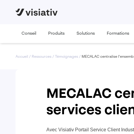
Conseil
Produits
Solutions
Formations
Accueil
/
Ressources
/
Témoignages
/
MECALAC centralise l’ensemble
MECALAC cent
services clien
Avec Visiativ Portail Service Client Indust