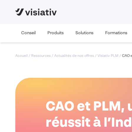
Conseil
Produits
Solutions
Formations
Accueil
/
Ressources
/
Actualités de nos offres
/
Visiativ PLM
/
CAO e
CAO et PLM, 
réussit à l’In