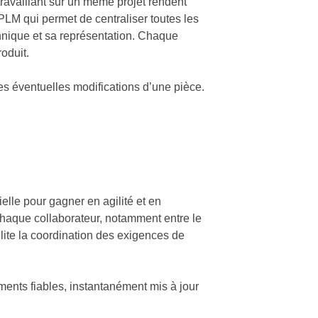
travaillant sur un même projet rendent
t PLM qui permet de centraliser toutes les
hnique et sa représentation. Chaque
oduit.
s éventuelles modifications d’une pièce.
elle pour gagner en agilité et en
e chaque collaborateur, notamment entre le
lite la coordination des exigences de
ents fiables, instantanément mis à jour