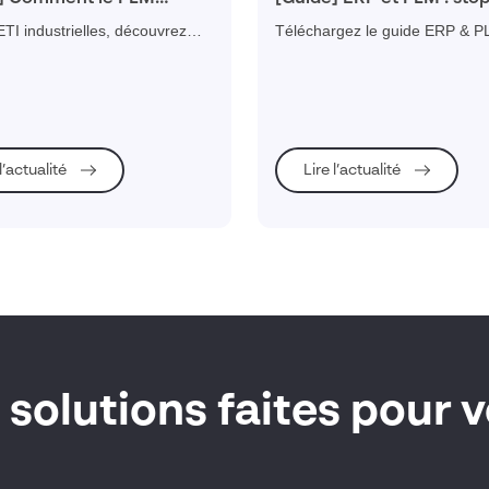
e l’efficacité et la
silos dans l’industrie !
TI industrielles, découvrez
Téléchargez le guide ERP & P
oration dans la gestion du
ide pratique pour vous aider à
connectez vos données, rédui
e vie produit ?
omprendre comment le PLM
délais et supprimez les silos ind
e maximiser l’efficacité et la
ation dans le développement
.
 l’actualité
Lire l’actualité
 solutions faites pour 