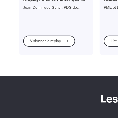
Greystal témoigne des
optimis
Jean-Dominique Guiter, PDG de
PME et E
bénéfices d’un PLM pour une
collab
Greystal, présente les bénéfices
notre gu
PME industrielle
cycle d
obtenus après le déploiement du PLM
mieux c
3DEXPERIENCE : productivité, gestion
permet d
de projet, collaboration, attractivité...
collabor
produits
Visionner le replay
Lire
Les