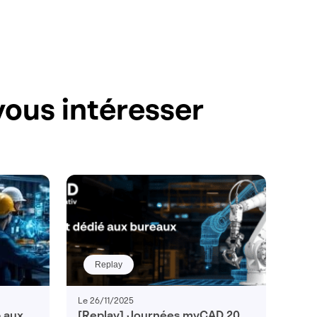
ous intéresser
Replay
Le 26/11/2025
p aux
[Replay] Journées myCAD 2025