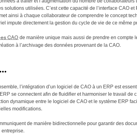
données à traiter et l’augmentation du nombre de collaborateurs 
tes solutions utilisées. C’est cette capacité de l’interface CAO e
met ainsi à chaque collaborateur de comprendre le concept tec
triel impute directement la gestion du cycle de vie de ce même pr
de manière unique mais aussi de prendre en compte le
nées CAO
création à l’archivage des données provenant de la CAO.
 …
semble, l’intégration d’un logiciel de CAO à un ERP est essenti
 l’ERP se connectent afin de fluidifier et harmoniser le travail d
action dynamique entre le logiciel de CAO et le système ERP faci
elles modifications.
ommuniquent de manière bidirectionnelle pour garantir des docum
 entreprise.