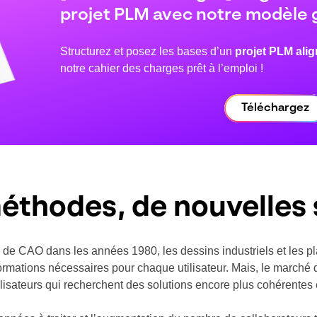
projet PLM avec notre modèle g
Structurez et posez les bases d’un
projet PLM alig
notre cahier des charges prêt à l’emploi !
Téléchargez
éthodes, de nouvelles 
s de CAO dans les années 1980, les dessins industriels et les p
formations nécessaires pour chaque utilisateur. Mais, le marché
sateurs qui recherchent des solutions encore plus cohérentes et 