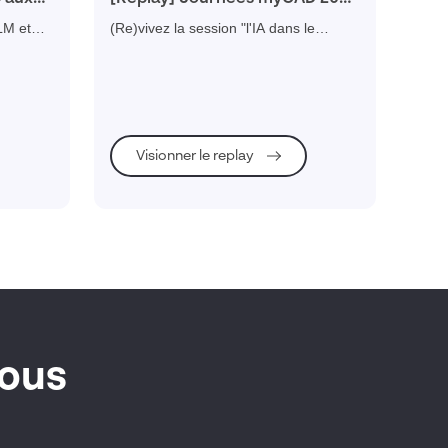
: l’IA dans le processus
LM et
(Re)vivez la session "l'IA dans le
d’innovation
sez vos
processus d'innovation" réalisée par
ustriels.
Daniel PYZAC expert Dassault
Systèmes lors de la journée myCAD
Paris 2025
Visionner le replay
vous