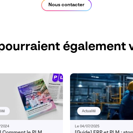
Nous contacter
pourraient également v
lité
Actualité
/2024
Le 04/07/2025
] Comment le PLM
[Guide] ERP et PLM : sto