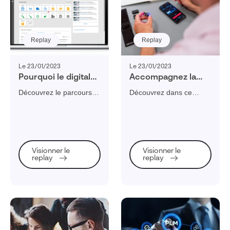
Replay
Replay
Le 23/01/2023
Le 23/01/2023
Pourquoi le digital
Accompagnez la
peut vous
stratégie de
Découvrez le parcours
Découvrez dans ce
permettre de
transformation
de Kusmi tea, qui s'est
webinaire comment
réinventer votre
digitale de votre
doté d'une plateforme e-
gérer et piloter votre
proximité et
service
commerce B2B afin de
service de maintenance
parcours client
maintenance grâce
proposer une meilleure
grâce aux solutions de
à la GMAO DIMO
expérience client.
GMAO.
Visionner le
Visionner le
Maint MX
replay
replay