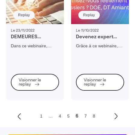
Replay
Replay
Le 23/11/2022
Le 11/10/2022
DEMEURES
Devenez expert
CALADOISES vous
dans la maîtrise de
Dans ce webinaire,
Grâce à ce webinaire,
partage son
vos dossiers
découvrez les solutions
assurez-vous d'être
expérience sur la
réglementaires !
qui permettent de
serein en maîtrisant vos
Gestion
réaliser d'importants
dossiers réglementaires
Électronique des
gains de productivité au
de vos bâtiments !
Documents !
travers de la Gestion
Visionner le
Visionner le
Electronique des
replay
replay
Documents (GED).
6
1
…
4
5
7
8