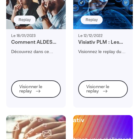
Replay
Replay
Le 18/01/2023
Le 12/12/2022
Comment ALDES
Visiativ PLM : Les
centralise la qualité
nouveautés V11
Découvrez dans ce
Visionnez le replay du
de ses données
webinaire comment
Webinaire sur les
produits grâce au
centraliser et
nouveautés de Visiativ
PIM NEXTPAGE© ?
homogénéiser vos
PLM V11.
données produits et
accélérer votre stratégie
Visionner le
Visionner le
multicanale grâce au
replay
replay
PIM NEXTPAGE©.