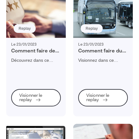
Replay
Replay
Le 23/01/2023
Le 23/01/2023
Comment faire de
Comment faire du
sa démarche qualité
SAV et du service
Découvrez dans ce
Visionnez dans ce
un levier de
client un véritable
webinaire de 40 minutes
webinaire l'importance
l’excellence
avantage
comment le numérique
de faire de son SAV un
opérationnelle et de
concurrentiel ?
peut faire du service
avantage concurrentiel
la performance
qualité un levier
et comment y parvenir
d’entreprise ?
d'excellence
grâce au témoignage de
Visionner le
Visionner le
opérationnelle.
Frédéric Naud de
replay
replay
Bluebus.