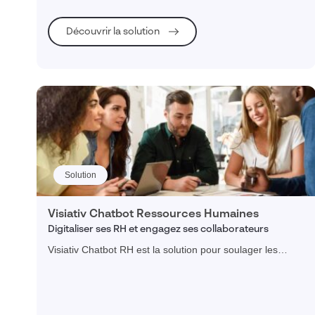
High-tech, électronique & électrique
Découvrir la solution
Bureaux d'études
Equipements Industriels
Banques
Santé & Pharmaceutique
Marques, Enseignes & Distribution
Solution
Cosmétiques
Mode & Luxe
Visiativ Chatbot Ressources Humaines
Biens de consommation
Digitaliser ses RH et engagez ses collaborateurs
Construction & Ressouces Naturelles
Visiativ Chatbot RH est la solution pour soulager les
équipes RH des tâches récurrentes et se consacrer à la
Énergie, Chimie & Environnement
marque employeur.
Matériaux
BTP