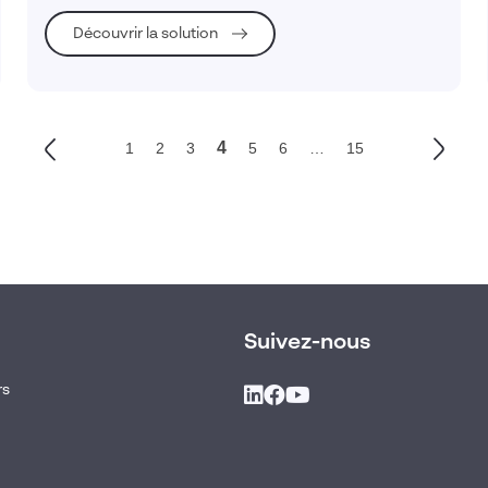
Découvrir la solution
4
1
2
3
5
6
…
15
Suivez-nous
rs