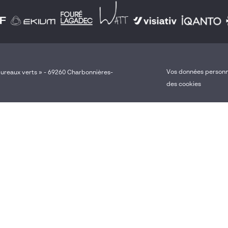
Vos données personn
 bureaux verts » - 69260 Charbonnières-
des cookies