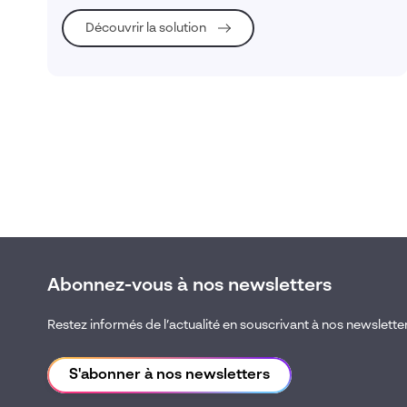
Collectivités & Administrations publiques
Découvrir la solution
Éducation, Enseignement & Recherche
Habitat social
Hôpitaux
Transports & Mobilité
Automobile
Ferroviaire
Abonnez-vous à nos newsletters
Aérospatial & Aéronautique
Restez informés de l’actualité en souscrivant à nos newslette
Enseignement & Recherche
S'abonner à nos newsletters
Technologies de l'Information