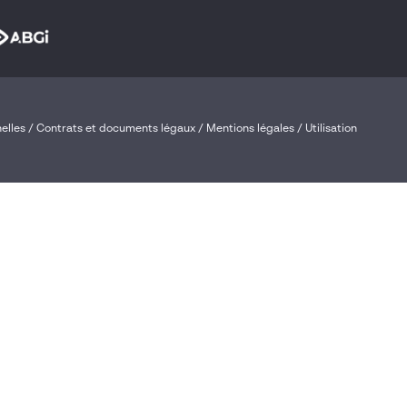
elles
/
Contrats et documents légaux
/
Mentions légales /
Utilisation