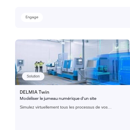
Engage
Engage
Secteur d'activités (obsolète)
Finance, Assurances & Immobilier
Expertise-comptable
Gestion Immobilière
Solution
Assurances
Agroalimentaire (Clone 2)
DELMIA Twin
Modéliser le jumeau numérique d'un site
Retail
Simulez virtuellement tous les processus de vos
opération industrielles en modélisant le jumeau
Public et Associatif
numérique du site.
Industries Manufacturières