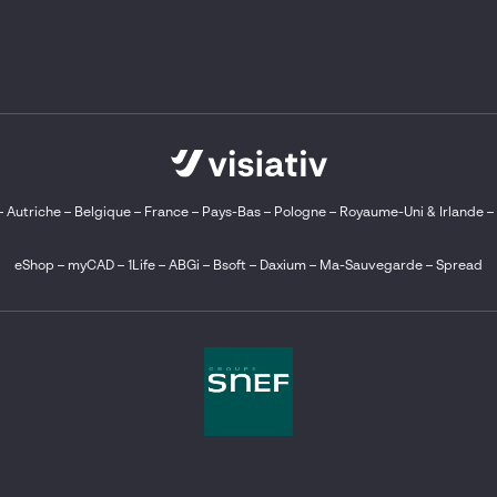
–
Autriche
–
Belgique
–
France
–
Pays-Bas
–
Pologne
–
Royaume-Uni & Irlande
–
eShop
–
myCAD
–
1Life
–
ABGi
–
Bsoft
–
Daxium
–
Ma-Sauvegarde
–
Spread