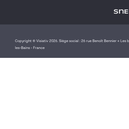
Logiciel par usage (obsolète)
Fabrication et production
Diagnostic
Engagement
Collaborateur
Vente & marketing (bien de consommation)
Copyright © Visiativ 2026. Siège social : 26 rue Benoît Bennier « Les
Service client
les-Bains - France
Marque
Visiativ
Dassault Systèmes
myCADservices
3DEXPERIENCE
SOLIDWORKS
CATIA
SIMULIA