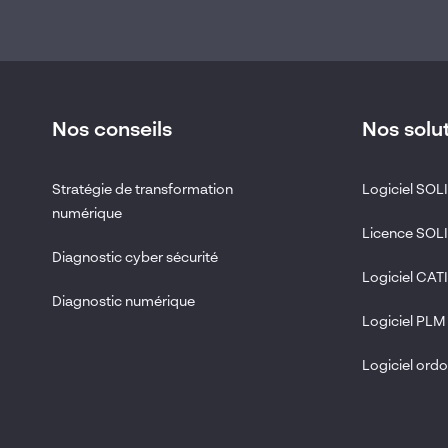
Agroalimentaire
Agroalimentaire (Clone 1)
Nos conseils
Nos solu
Catégories
Stratégie de transformation
Logiciel SO
Autres documents financiers
numérique
Formation
Licence SO
Documents d'enregistrement universel
Diagnostic cyber sécurité
Présentations investisseurs
Logiciel CAT
OPA
Diagnostic numérique
Logiciel PLM
Communiqués de presse
OPA EN
Logiciel or
Rapports périodiques
Actualités Visiativ
Investors slideshow