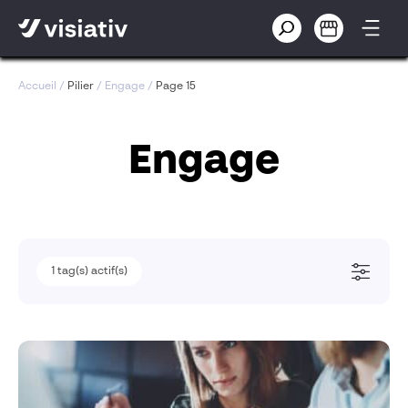
Accueil
/
Pilier
/
Engage
/
Page 15
Engage
1
tag(s) actif(s)