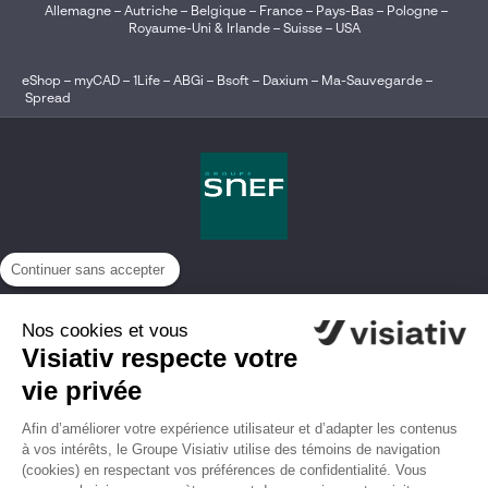
Allemagne
–
Autriche
–
Belgique
–
France
–
Pays-Bas
–
Pologne
–
Royaume-Uni & Irlande
–
Suisse
–
USA
eShop
–
myCAD
–
1Life
–
ABGi
–
Bsoft
–
Daxium
–
Ma-Sauvegarde
–
Spread
Continuer sans accepter
Nos cookies et vous
Visiativ respecte votre
vie privée
Afin d’améliorer votre expérience utilisateur et d’adapter les contenus
à vos intérêts, le Groupe Visiativ utilise des témoins de navigation
(cookies) en respectant vos préférences de confidentialité. Vous