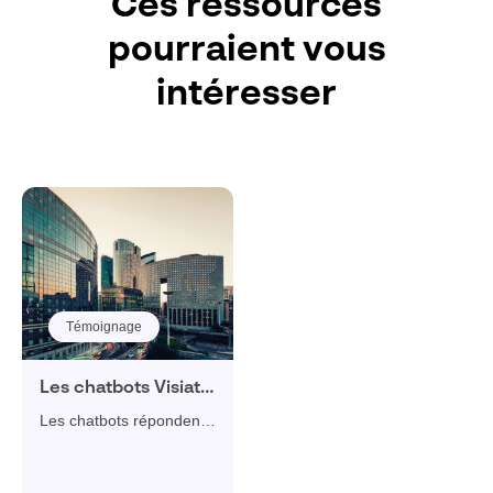
Ces ressources
pourraient vous
intéresser
Témoignage
Les chatbots Visiativ
intégrés aux offres
Les chatbots répondent
SOPRA HR
parfaitement à une partie
des missions des
ressources humaines, en