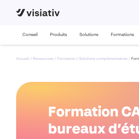
Conseil
Produits
Solutions
Formations
Accueil
/
Ressources
/
Formation
/
Solutions complémentaires
/
Form
Formation CAO
bureaux d’ét