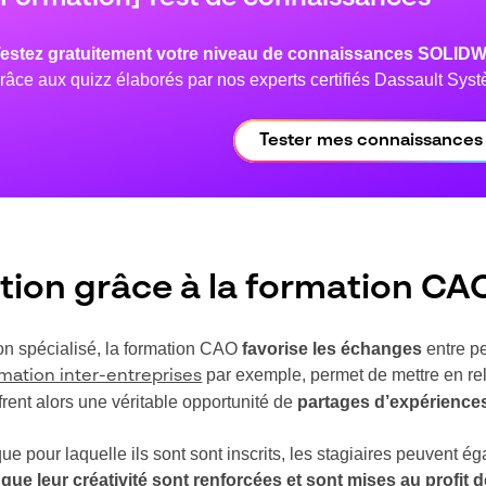
estez gratuitement votre niveau de connaissances SOLID
râce aux quizz élaborés par nos experts certifiés Dassault Sys
Tester mes connaissances
ation grâce à la formation CA
on spécialisé, la formation CAO
favorise les échanges
entre pe
par exemple, permet de mettre en re
mation inter-entreprises
frent alors une véritable opportunité de
partages d’expérience
ue pour laquelle ils sont sont inscrits, les stagiaires peuvent é
ue leur créativité sont renforcées et sont mises au profit de