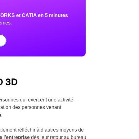
WORKS et CATIA en 5 minutes
tèmes.
O 3D
rsonnes qui exercent une activité
lation des personnes venant
s
.
galement réfléchir à d’autres moyens de
 l’entreprise
dès leur retour au bureau