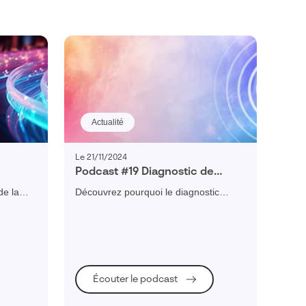
Actualité
Le 21/11/2024
Podcast #19 Diagnostic de
n 2025
Transformation : comprendre,
de la
Découvrez pourquoi le diagnostic
planifier et réussir sa
E et ETI
numérique est essentiel pour évaluer,
transformation numérique
les
engager et réussir la transformation
 projets
digitale des PME.
Écouter le podcast