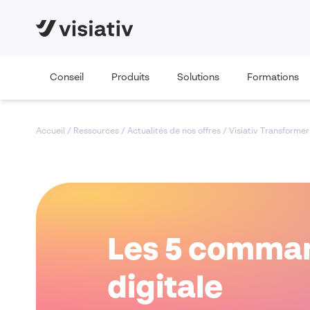
Conseil
Produits
Solutions
Formations
Accueil
/
Ressources
/
Actualités de nos offres
/
Visiativ Transformer
Les 5 comman
digitale