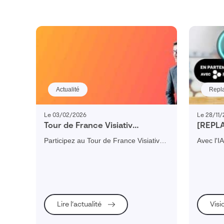
Actualité
Repl
Le 03/02/2026
Le 28/11
Tour de France Visiativ
[REPLA
Perspectives 2026
artific
Participez au Tour de France Visiativ
Avec l'I
chiffr
Perspectives et profitez d’un échange
l’histor
convivial sur les enjeux clés de 2026 et
fiabilise
le rôle central de la donnée dans la
futures.
performance, la résilience et la
compétitivité de votre entreprise.
Lire l’actualité
Visi