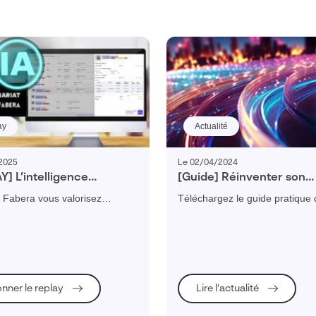
ay
Actualité
/2025
Le 02/04/2024
Y] L’intelligence
[Guide] Réinventer son
ielle au service du
entreprise industrielle e
A Fabera vous valorisez
Téléchargez le guide pratique 
age industriel avec Fabera
ique de vos chiffrages pour
transformation digitale des PM
r et accélérer vos estimations
industrielles et découvrez tous 
conseils pour mener à bien vos
de transformation d'entreprise.
onner le replay
Lire l’actualité