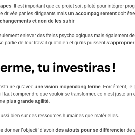
tapes
. Il est important que ce projet soit piloté pour intégrer p
tre drivée par les dirigeants mais
un accompagnement
doit êtr
 changements et non de les subir
.
seulement enlever des freins psychologiques mais également des
e partie de leur travail quotidien et qu’ils puissent
s’approprie
terme, tu investiras !
onstruire qu’avec
une vision moyen/long terme.
Forcément, le p
l faut comprendre que vouloir se transformer, ce n’est juste un 
une
plus grande agilité.
aussi bien sur des ressources humaines que matérielles.
se donner l’objectif d’avoir
des atouts pour se différencier
de s