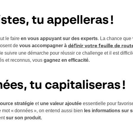
stes, tu appelleras !
ut le faire
en vous appuyant sur des experts
. La chance que v
posent de
vous accompagner à
définir votre feuille de rout
t de suivre une démarche pour réussir ce challenge et il est diffic
tés et reconnus, vous
gagnez en efficacité.
nées, tu capitaliseras !
ource stratégie
et
une valeur ajoutée
essentielle pour favorise
le mot « données », on entend aussi bien
les informations sur
ent
sur son produit.