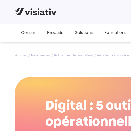
Conseil
Produits
Solutions
Formations
Accueil
/
Ressources
/
Actualités de nos offres
/
Visiativ Transformer
Digital : 5 ou
opérationnel