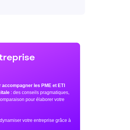
treprise
r
accompagner les PME et ETI
itale
: des conseils pragmatiques,
omparaison pour élaborer votre
 dynamiser votre entreprise grâce à