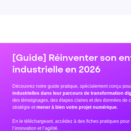
[Guide] Réinventer son en
industrielle en 2026
Découvrez notre guide pratique, spécialement conçu pou
industrielles dans leur parcours de transformation dig
des témoignages, des étapes claires et des données de c
stratégie et
mener à bien votre projet numérique
.
En le téléchargeant, accédez à des fiches pratiques pour
l’innovation et l’agilité.