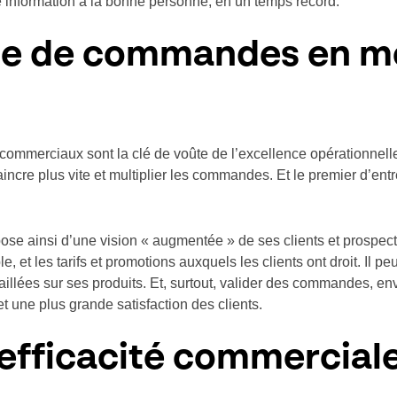
ne information à la bonne personne, en un temps record.
ise de commandes en mo
s commerciaux sont la clé de voûte de l’excellence opérationnelle
ncre plus vite et multiplier les commandes. Et le premier d’entr
ose ainsi d’une vision « augmentée » de ses clients et prospects.
, et les tarifs et promotions auxquels les clients ont droit. Il pe
illées sur ses produits. Et, surtout, valider des commandes, env
et une plus grande satisfaction des clients.
efficacité commercial