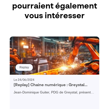
pourraient également
vous intéresser
Replay
Le 24/06/2024
[Replay] Chaine numérique : Greystal
témoigne des bénéfices d’un PLM pour
Jean-Dominique Guiter, PDG de Greystal, présente
une PME industrielle
les bénéfices obtenus après le déploiement du PLM
3DEXPERIENCE : productivité, gestion de projet,
collaboration, attractivité...