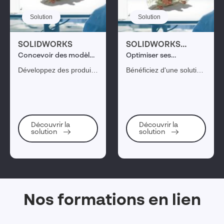
Solution
Solution
SOLIDWORKS
SOLIDWORKS
Design CAO 3D
Concevoir des modèles
Optimiser ses
CAO
conceptions avec une
Développez des produits
Bénéficiez d'une solution
solution intuitive
plus fiables et plus
de conception et de
rapidement tout en
fabrication intuitive,
augmentant votre
puissante et novatrice
productivité et en
pour transformer vos
optimisant vos coûts.
idées en produits
Découvrir la
Découvrir la
solution
solution
SOLIDWORKS, la
innovants.
référence pour gérer,
tester et diffuser vos
conceptions.
Nos formations en lien