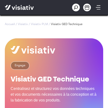
Accueil
/
Visiativ
/
Visiativ PLM
/
Visiativ GED Technique
Engage
Visiativ GED Technique
Centralisez et structurez vos données techniques
et vos documents nécessaires à la conception et à
la fabrication de vos produits.