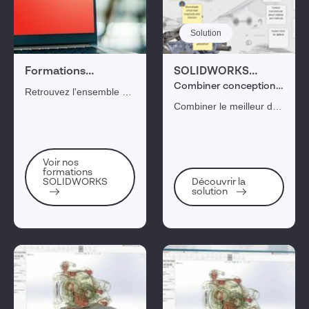
Solution
Formations
SOLIDWORKS
SOLIDWORKS
Design ULTIMATE
Combiner conception
Retrouvez l'ensemble de
et développement
nos formations dédiées
Combiner le meilleur de
produit
au logiciel
la conception
SOLIDWORKS afin de
SOLIDWORKS avec les
répondre à vos objectifs
métiers de tout le cycle
Voir nos
de développement,
de développement
formations
d’innovation et de
produit de la
SOLIDWORKS
Découvrir la
solution
compétitivité.
3DEXPERIENCE