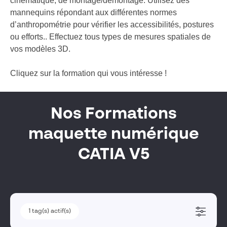
cinématique, de montage/démontage. Utilisez des
mannequins répondant aux différentes normes
d’anthropométrie pour vérifier les accessibilités, postures
ou efforts.. Effectuez tous types de mesures spatiales de
vos modèles 3D.
Cliquez sur la formation qui vous intéresse !
Nos Formations
maquette numérique
CATIA V5
1
1
tag(s) actif(s)
tag(s) actif(s)