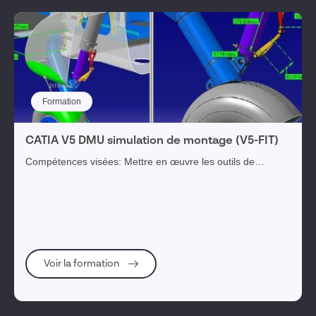
Solutions complémentaires
Visiativ Gestion Immobilière
IA
Formation
Dassault Systèmes
CATIA V5 DMU simulation de montage (V5-FIT)
Visiativ Merchandising
Compétences visées: Mettre en œuvre les outils de
création et simulation de montage ou démontage
Visiativ Engagement Collaborateurs
d’assemblages simples ou complexes. Objectifs op...
Visiativ PLM
Voir la formation
1
tag(s) sélectionné(s)
Valider ma sélection