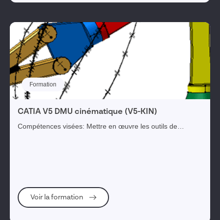
Famille produits
SOLIDWORKS pour la CAO
Visiativ Réglementation, risques & conformité
Visiativ
Visiativ Gestion des Connaissances
Formation
Ecrans CAO
CATIA V5 DMU cinématique (V5-KIN)
Compétences visées: Mettre en œuvre les outils de
Visiativ myCADservices Premium
création et de modification de cinématiques Permettre la
SIMULIA
simulation de mécanisme complexe et l’an...
Formations
Stations CAO
Voir la formation
SOLIDWORKS pour la Simulation
Visiativ Force de vente