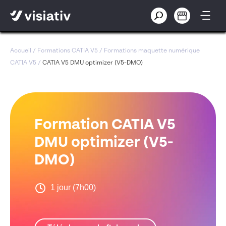
Accueil
/
Formations CATIA V5
/
Formations maquette numérique
CATIA V5
/
CATIA V5 DMU optimizer (V5-DMO)
Formation CATIA V5
DMU optimizer (V5-
DMO)
1 jour (7h00)