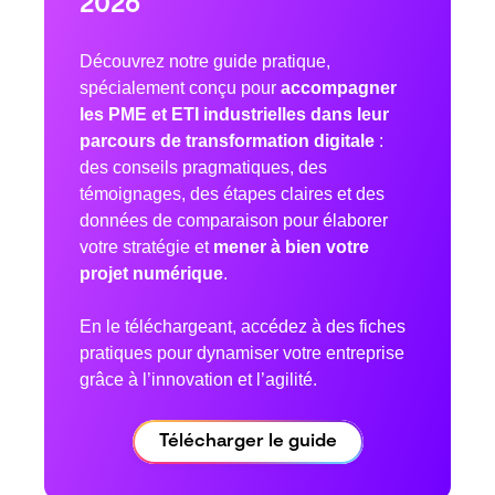
2026
Découvrez notre guide pratique,
spécialement conçu pour
accompagner
les PME et ETI industrielles dans leur
parcours de transformation digitale
:
des conseils pragmatiques, des
témoignages, des étapes claires et des
données de comparaison pour élaborer
votre stratégie et
mener à bien votre
projet numérique
.
En le téléchargeant, accédez à des fiches
pratiques pour dynamiser votre entreprise
grâce à l’innovation et l’agilité.
Télécharger le guide