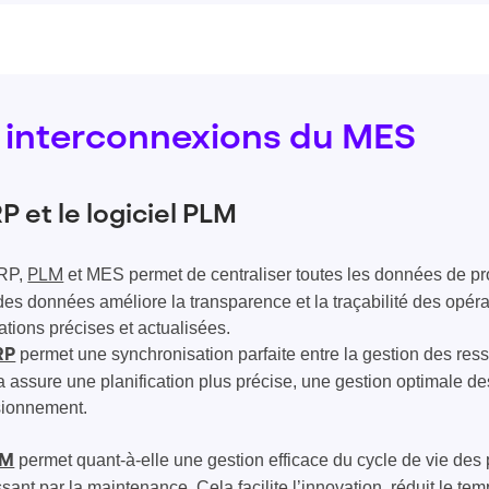
s interconnexions du MES
P et le logiciel PLM
ERP,
et MES permet de centraliser toutes les données de pro
PLM
des données améliore la transparence et la traçabilité des opér
tions précises et actualisées.
permet une synchronisation parfaite entre la gestion des ress
RP
a assure une planification plus précise, une gestion optimale des
sionnement.
permet quant-à-elle une gestion efficace du cycle de vie des p
LM
sant par la maintenance. Cela facilite l’innovation, réduit le te