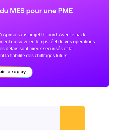
s du MES pour une PME
priso sans projet IT lourd. Avec le pack
ment du suivi en temps réel de vos opérations
les délais sont mieux sécurisés et la
 la fiabilité des chiffrages futurs.
oir le replay