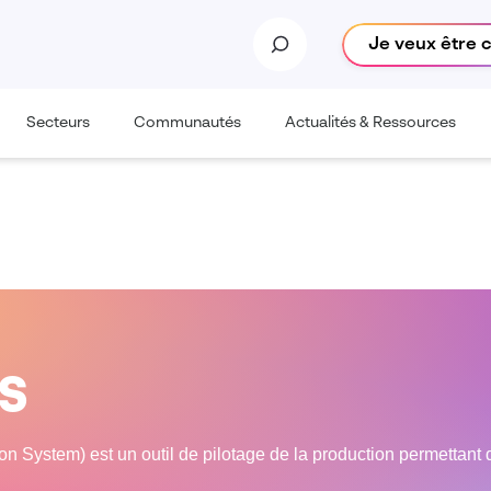
Je veux être 
Secteurs
Communautés
Actualités & Ressources
ES
 System) est un outil de pilotage de la production permettant d'o