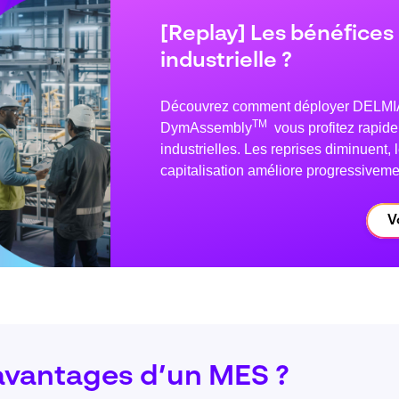
[Replay] Les bénéfice
industrielle ?
Découvrez comment déployer DELMIA A
TM
DymAssembly
vous profitez rapide
industrielles. Les reprises diminuent, 
capitalisation améliore progressivement
V
 avantages d’un MES ?