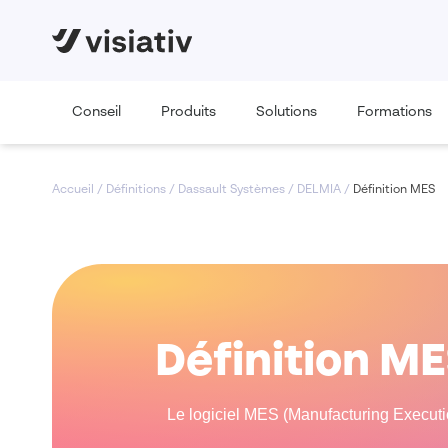
Conseil
Produits
Solutions
Formations
Accueil
/
Définitions
/
Dassault Systèmes
/
DELMIA
/
Définition MES
Définition M
Le logiciel MES (Manufacturing Execution