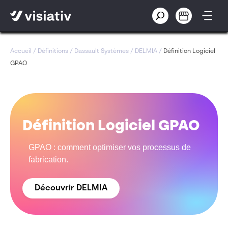
Accueil
/
Définitions
/
Dassault Systèmes
/
DELMIA
/
Définition Logiciel
GPAO
Définition Logiciel GPAO
GPAO : comment optimiser vos processus de
fabrication.
Découvrir DELMIA