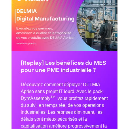
[Replay] Les bénéfices du MES
pour une PME industrielle ?
Découvrez comment déployer DELMIA
Apriso sans projet IT lourd. Avec le pack
TM
DymAssembly
vous profitez rapidement
du suivi en temps réel de vos opérations
industrielles. Les reprises diminuent, les
délais sont mieux sécurisés et la
capitalisation améliore progressivement la