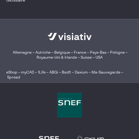
Glossaire
Allemagne
–
Autriche
–
Belgique
–
France
–
Pays-Bas
–
Pologne
–
Royaume-Uni & Irlande
–
Suisse
–
USA
eShop
–
myCAD
–
1Life
–
ABGi
–
Bsoft
–
Daxium
–
Ma-Sauvegarde
–
Spread