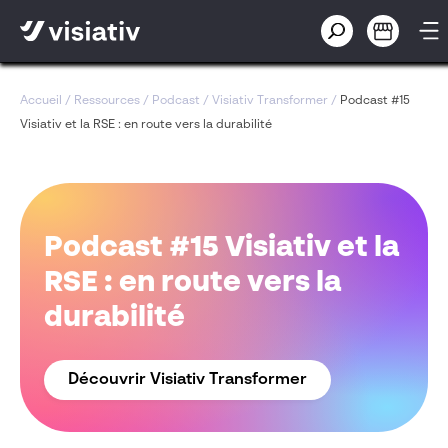
Accueil
/
Ressources
/
Podcast
/
Visiativ Transformer
/
Podcast #15
Visiativ et la RSE : en route vers la durabilité
Podcast #15 Visiativ et la
RSE : en route vers la
durabilité
Découvrir Visiativ Transformer