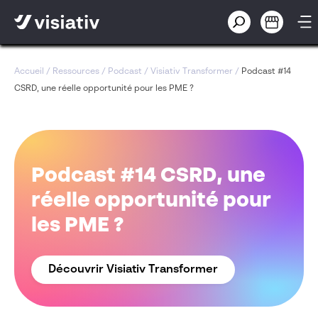
Accueil
/
Ressources
/
Podcast
/
Visiativ Transformer
/
Podcast #14
CSRD, une réelle opportunité pour les PME ?
Podcast #14 CSRD, une
réelle opportunité pour
les PME ?
Découvrir Visiativ Transformer