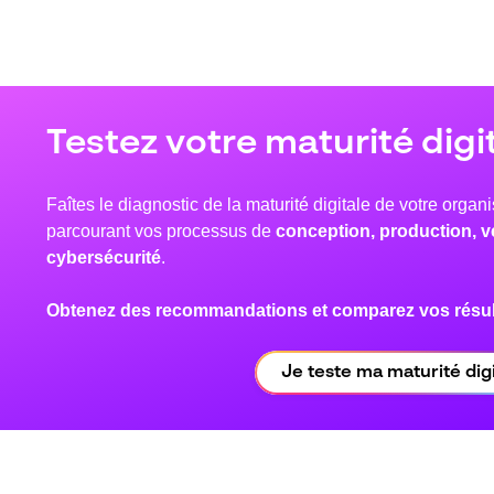
Testez votre maturité digi
Faîtes le diagnostic de la maturité digitale de votre organ
parcourant vos processus de
conception, production, ve
cybersécurité
.
Obtenez des recommandations et comparez vos résult
Je teste ma maturité digi