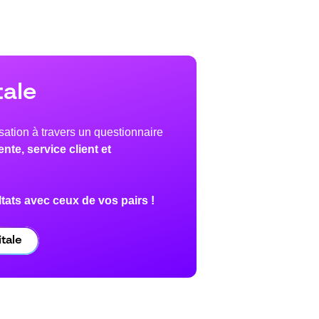
tale
isation à travers un questionnaire
nte, service client et
ats avec ceux de vos pairs !
tale