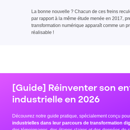
La bonne nouvelle ? Chacun de ces freins recul
par rapport à la même étude menée en 2017, preuv
transformation numérique apparaît comme un pr
réalisable !
[Guide] Réinventer son en
industrielle en 2026
Découvrez notre guide pratique, spécialement conçu pou
industrielles dans leur parcours de transformation dig
des témoignages, des étapes claires et des données de c