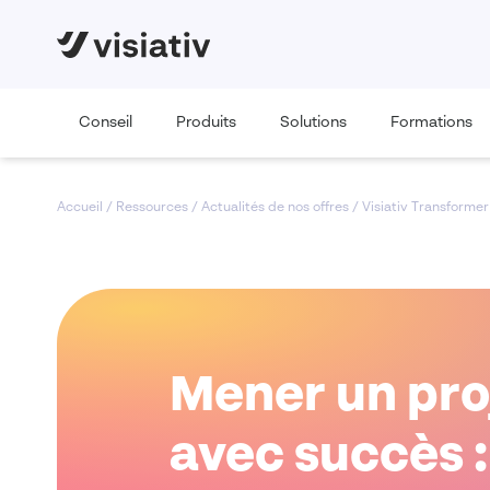
Conseil
Produits
Solutions
Formations
Accueil
/
Ressources
/
Actualités de nos offres
/
Visiativ Transformer
Mener un pro
avec succès :