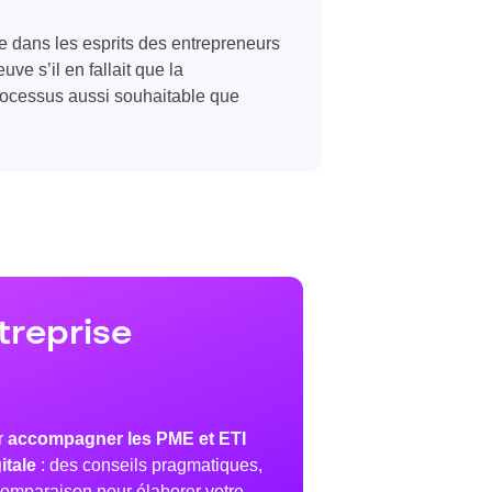
e dans les esprits des entrepreneurs
e s’il en fallait que la
ocessus aussi souhaitable que
treprise
r
accompagner les PME et ETI
itale
: des conseils pragmatiques,
omparaison pour élaborer votre