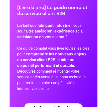
[Livre blanc] Le guide complet
du service client B2B
En tant que
fabricant industrie
l, vous
souhaitez
améliorer l’expérience
et la
satisfaction de vos clients
?
Ce guide complet vous livre toutes les clés
pour
comprendre les nouveaux enjeux
du service client B2B
et
bâtir un
dispositif performant et durable
.
Découvrez comment réinventer votre
service après-vente et support technique
pour renforcer votre compétitivité et
fidéliser vos clients.