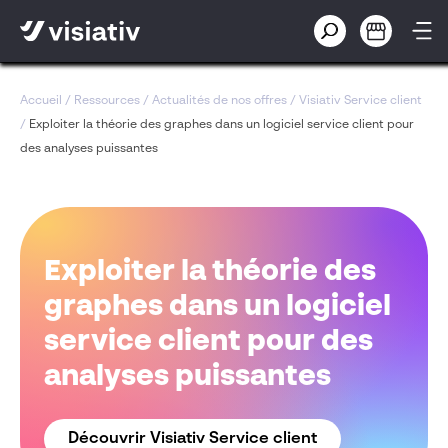
Accueil
/
Ressources
/
Actualités de nos offres
/
Visiativ Service client
/
Exploiter la théorie des graphes dans un logiciel service client pour
des analyses puissantes
Exploiter la théorie des
graphes dans un logiciel
service client pour des
analyses puissantes
Découvrir Visiativ Service client