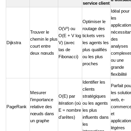
service client
Idéal pour
les
Optimiser le
applicatio
O(V²) ou
routage des
Trouver le
nécessitan
O(E + V log
tickets vers
chemin le plus
des
Dijkstra
V) (avec
les agents les
court entre
analyses
tas de
plus qualifiés
deux nœuds
complexe
Fibonacci)
ou les plus
ou une
proches
grande
flexibilité
Identifier les
Parfait pou
clients
Mesurer
les solutio
O(E) par
stratégiques
l’importance
web, e-
itération (où
ou les agents
PageRank
relative des
commerc
E = nombre
les plus
nœuds dans
et
d’arêtes)
influents dans
un graphe
applicatio
les
légères