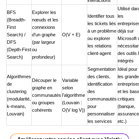
interactions
Utilisé da
BFS
Explorer les
Identifier tous
les
(Breadth-
nœuds et les
les tickets liés
entreprise
First
connexions
à un problème
déjà sur
Search) /
d’un graphe
O(V + E)
ou explorer
Microsoft 
DFS
(par largeur
les relations
nécessitan
(Depth-First
ou
client-agent
des outils 
Search)
profondeur)
intégrés
Segmentation
Idéal pour
Algorithmes
des clients,
les grand
Découper le
Variable
de
identification
entreprise
graphe en
selon
clustering
des
et les bas
communautés
l’algorithme
(modularité,
communautés
critiques
ou groupes
(Louvain :
k-means,
pour
(banque,
cohérents
O(V log V))
Louvain)
personnaliser
assurance
les services
etc.)