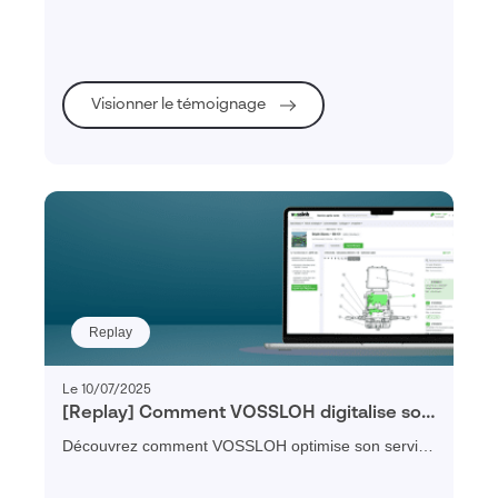
place d'une plateforme de service client, l'intégration
d'une solution PIM/DAM, ou encore
l'accompagnement sur la partie cybersécurité.
Visionner le témoignage
Replay
Le 10/07/2025
[Replay] Comment VOSSLOH digitalise son
service client au profit de la mobilité verte
Découvrez comment VOSSLOH optimise son service
?
client et sa maintenance ferroviaire grâce à un
portail digital et interactif.