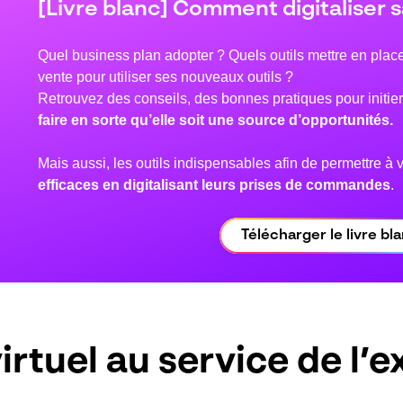
[Livre blanc] Comment digitaliser s
Quel business plan adopter ? Quels outils mettre en pla
vente pour utiliser ses nouveaux outils ?
Retrouvez des conseils, des bonnes pratiques pour initier 
faire en sorte qu’elle soit une source d’opportunités.
Mais aussi, les outils indispensables afin de permettre à 
efficaces en digitalisant leurs prises de commandes
.
Télécharger le livre bl
rtuel au service de l’