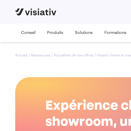
Conseil
Produits
Solutions
Formations
Accueil
/
Ressources
/
Actualités de nos offres
/
Visiativ Vente et ma
Expérience cli
showroom, un