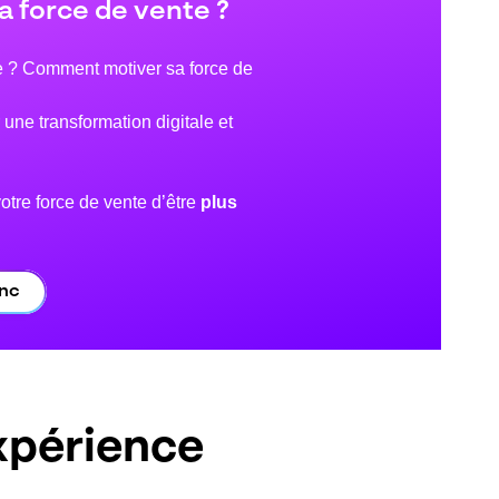
a force de vente ?
ce ? Comment motiver sa force de
une transformation digitale et
votre force de vente d’être
plus
anc
expérience