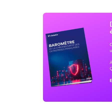
C
u
À
Q
E