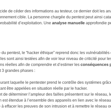
cide de céder des informations au testeur, ce dernier doit les a
onnement cible. La personne chargée du pentest peut ainsi cata
 probabilité d’exploitation. Une
analyse manuelle
approfondie pe
u pentest, le “hacker éthique” reprend donc les vulnérabilités e
les sont ainsi testées afin de voir leur niveau de criticité pour 
ns réelles afin de comprendre et d’estimer les
conséquences p
t 3 grandes phases :
durant laquelle le pentester prend le contrôle des systèmes grâc
ant être appelées en situation réelle par le hacker.
et de déterminer l’ampleur des failles présentent sur le réseau, 
n est étendue à l’ensemble des appareils en lien avec le réseau
e à effacer les preuves de son intrusion et à remettre le réseau ou