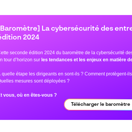
[Baromètre] La cybersécurité des entre
édition 2024
ette seconde édition 2024 du baromètre de la cybersécurité des
n tour d’horizon sur
les tendances et les enjeux en matière d
 quelle étape les dirigeants en sont-ils ? Comment protègent-ils
uelles mesures sont déployées ?
t vous, où en êtes-vous ?
Télécharger le baromètre