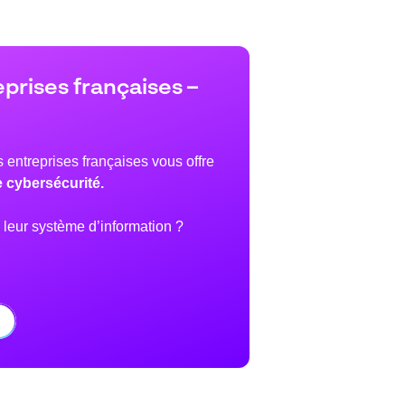
prises françaises –
 entreprises françaises vous offre
e cybersécurité.
 leur système d’information ?