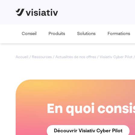
Conseil
Produits
Solutions
Formations
Accueil
/
Ressources
/
Actualités de nos offres
/
Visiativ Cyber Pilot
En quoi consi
Découvrir Visiativ Cyber Pilot