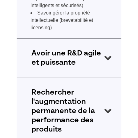
intelligents et sécurisés)
Savoir gérer la propriété
intellectuelle (brevetabilité et
licensing)
Avoir une R&D agile
et puissante
L’effort en R&D est toujours plus important
et nécessite une agilité des process pour
Rechercher
optimiser les temps de développement
l'augmentation
produits et réduire le “time to market”.
permanente de la
performance des
produits