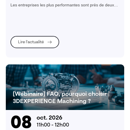
concurrentiel en conception 3D
Les entreprises les plus performantes sont près de deux
fois plus susceptibles d'utiliser l'IA dans leur
développement produit. Avec ses outils intelligents et ses
compagnons virtuels, SOLIDWORKS vous donne les
moyens d'en faire partie.
Lire l’actualité
[Webinaire] FAO, pourquoi choisir
3DEXPERIENCE Machining ?
08
oct. 2026
11h00 - 12h00