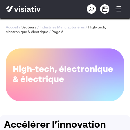
Accueil
/
Secteurs
/
Industries Manufacturières
/
High-tech,
électronique & électrique
/
Page 6
High-tech, électronique
& électrique
Accélérer l’innovation