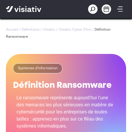
Accueil
/
Définitions
/
Visiativ
/
Visiativ Cyber Pilot
/
Définition
Ransomware
Systèmes d'information
Définition Ransomware
Le ransomware représente aujourd'hui l'une
des menaces les plus sérieuses en matière de
cybersécurité pour les entreprises de toutes
tailles : apprenez-en plus sur ce fléau des
systèmes informatiques.